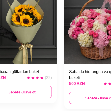
baxan güllərdən buket
Səbətdə hidrangea və qı
AZN
(22)
buketi
500 AZN
Səbətə Əlavə et
Səbətə Əlavə e