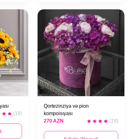
yası
Qortezinziya və pion
(19)
kompoisıyası
270 AZN
(18)
t
Səbətə Əlavə et