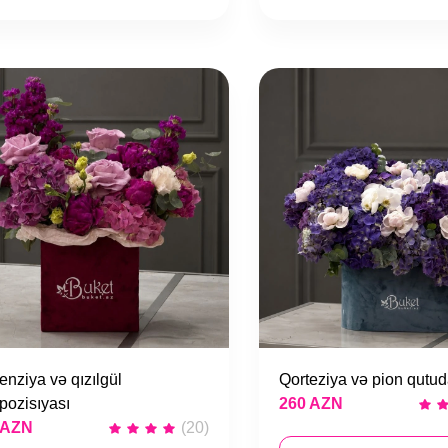
enziya və qızılgül
Qorteziya və pion qutu
pozisıyası
260 AZN
 AZN
(20)