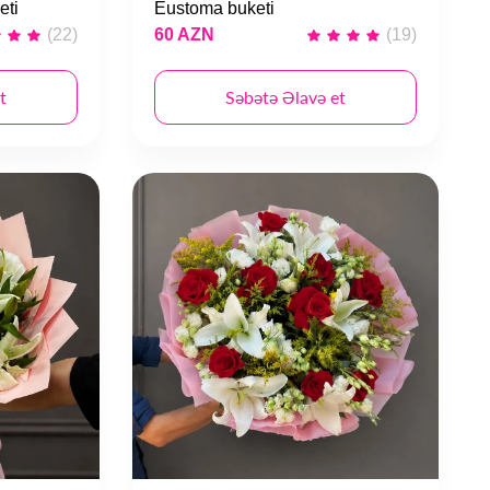
eti
Eustoma buketi
(22)
60 AZN
(19)
t
Səbətə Əlavə et