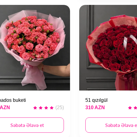
ados buketi
51 qızılgül
 AZN
(25)
310 AZN
Səbətə Əlavə et
Səbətə Əlavə e