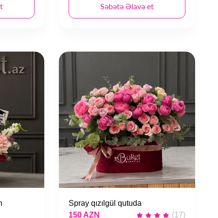
t
Səbətə Əlavə et
n
Spray qızılgül qutuda
150 AZN
(17)