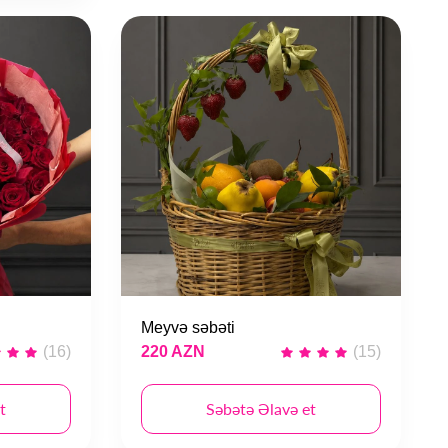
Meyvə səbəti
(16)
220 AZN
(15)
t
Səbətə Əlavə et