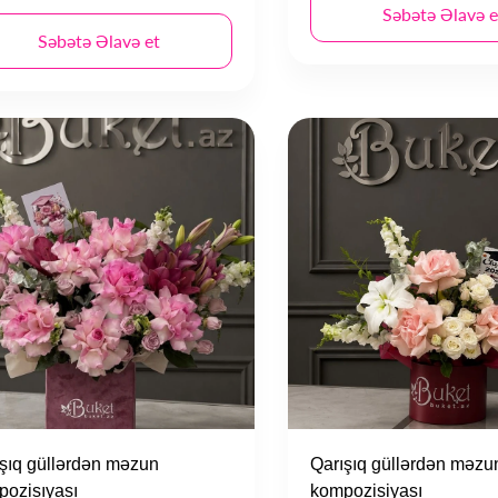
Səbətə Əlavə e
Səbətə Əlavə et
şıq güllərdən məzun
Qarışıq güllərdən məzu
pozisıyası
kompozisiyası