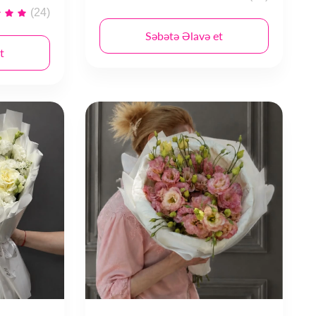
(24)
Səbətə Əlavə et
t