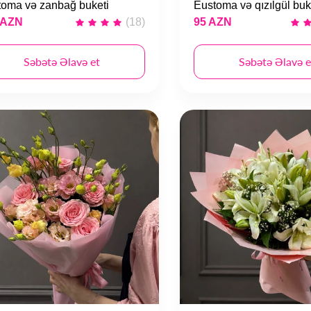
toma və zanbağ buketi
Eustoma və qızılgül buk
 AZN
(18)
95 AZN
Səbətə Əlavə et
Səbətə Əlavə e