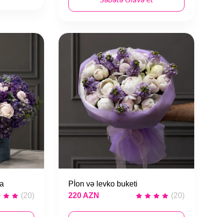
da
Pİon və levko buketi
(20)
220 AZN
(20)