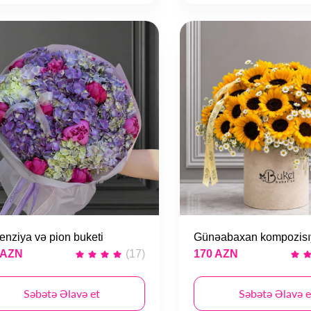
enziya və pion buketi
Günəabaxan kompozisı
 AZN
(17)
170 AZN
Səbətə Əlavə et
Səbətə Əlavə e