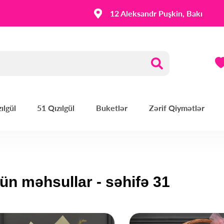
12 Aleksandr Puşkin, Bakı
ılgül
51 Qızılgül
Buketlər
Zərif Qiymətlər
ün məhsullar - səhifə 31