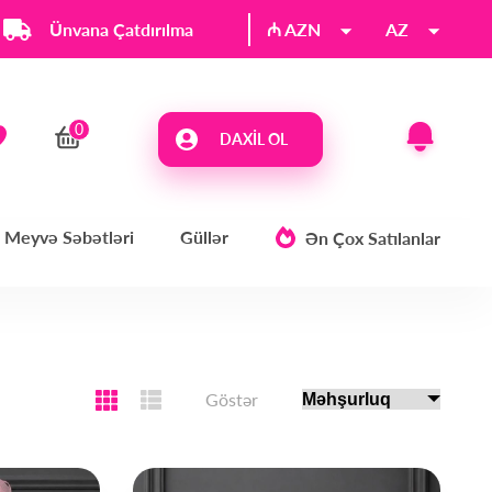
Ünvana Çatdırılma
₼ AZN
AZ
DAXIL OL
Meyvə Səbətləri
Güllər
Ən Çox Satılanlar
Göstər