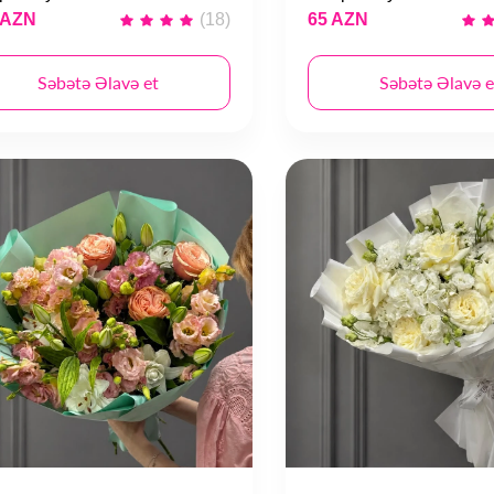
 AZN
(18)
65 AZN
Səbətə Əlavə et
Səbətə Əlavə e