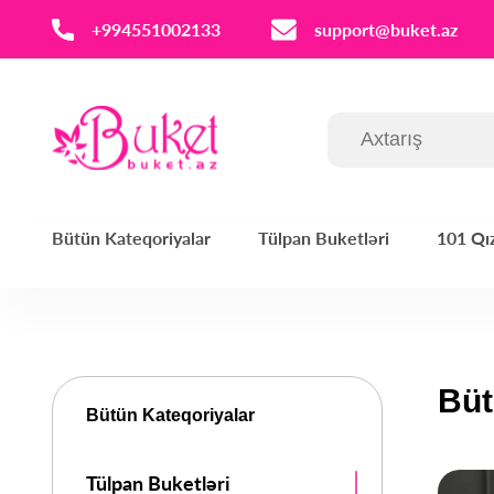
‪+994551002133‬
support@buket.az
Bütün Kateqoriyalar
Tülpan Buketləri
101 Qız
Büt
Bütün Kateqoriyalar
Tülpan Buketləri