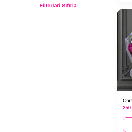
Gəlin buketləri
Filterləri Sıfırla
Nişan gülü
Əklillər
Qort
250