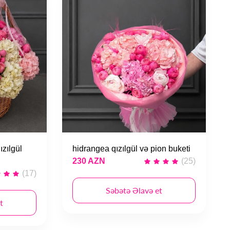
zılgül
hidrangea qızılgül və pion buketi
230 AZN
(25)
(17)
Səbətə Əlavə et
t