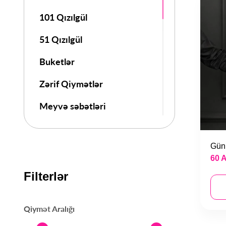
101 Qızılgül
51 Qızılgül
Buketlər
Zərif Qiymətlər
Meyvə səbətləri
Güllər
Gün
Qutuda Güllər
60 
Bilik Günü
Filterlər
8 Mart
Qiymət Aralığı
14 Fevral