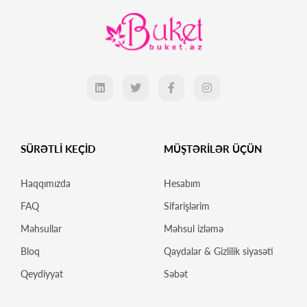
SÜRƏTLİ KEÇİD
MÜŞTƏRİLƏR ÜÇÜN
Haqqımızda
Hesabım
FAQ
Sifarişlərim
Məhsullar
Məhsul izləmə
Bloq
Qaydalar & Gizlilik siyasəti
Qeydiyyat
Səbət