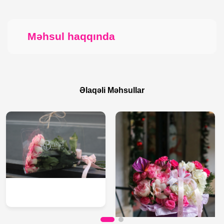
Məhsul haqqında
Əlaqəli Məhsullar