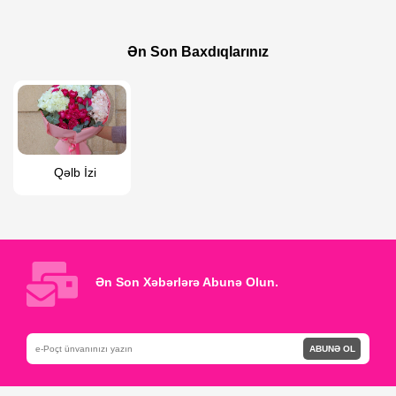
90 AZN
160 AZN
Buket “ Yay Nəfəsi”
Çəhrayı kompozisiya kust qızıgüllərdən
Ən Son Baxdıqlarınız
Qəlb İzi
Ən Son Xəbərlərə Abunə Olun.
ABUNƏ OL