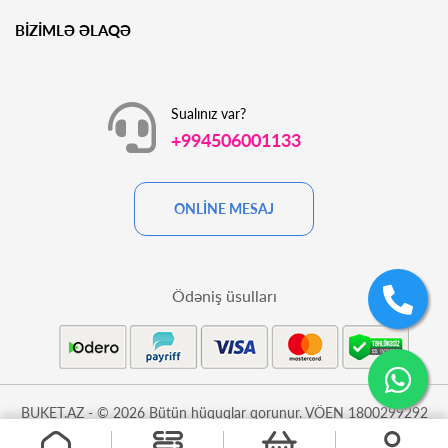
BİZİMLƏ ƏLAQƏ
Sualınız var?
+994506001133
ONLİNE MESAJ
Ödəniş üsulları
BUKET.AZ - © 2026 Bütün hüquqlar qorunur. VÖEN 1800299292