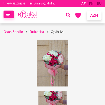
AZ
EN
RU
‪+994551002133‬
Ünvana Çatdırılma
AZN
Əsas Səhifə
Buketlər
Qəlb İzi