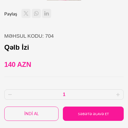
Paylaş
MƏHSUL KODU: 704
Qəlb İzi
140 AZN
İNDİ AL
SƏBƏTƏ ƏLAVƏ ET