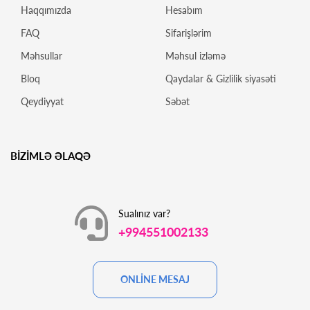
Haqqımızda
Hesabım
FAQ
Sifarişlərim
Məhsullar
Məhsul izləmə
Bloq
Qaydalar & Gizlilik siyasəti
Qeydiyyat
Səbət
BİZİMLƏ ƏLAQƏ
Sualınız var?
+994551002133
ONLİNE MESAJ