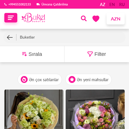
AZ
EN
RU
‪+994551002133‬
Ünvana Çatdırılma
AZN
Buketlər
Sırala
Filter
Ən çox satılanlar
Ən yeni məhsullar