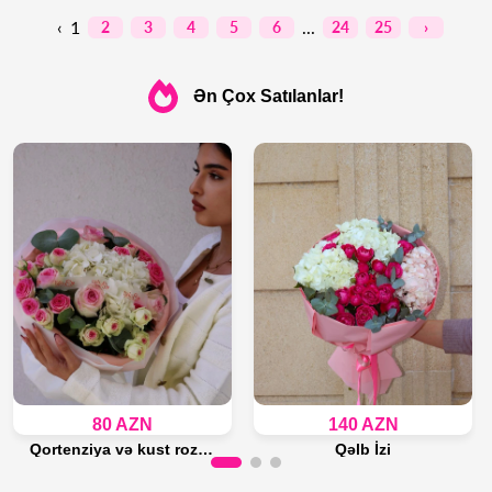
‹
1
...
2
3
4
5
6
24
25
›
Ən Çox Satılanlar!
80 AZN
140 AZN
Qortenziya və kust roza buketi
Qəlb İzi
Son 18 ədəd
Son 17 ədəd