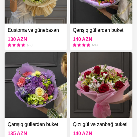
Eustoma və günəbaxan
Qarışıq güllərdən buket
buketi
130 AZN
140 AZN
(20)
(24)
Qarışıq güllərdən buket
Qızılgül və zanbağ buketi
135 AZN
140 AZN