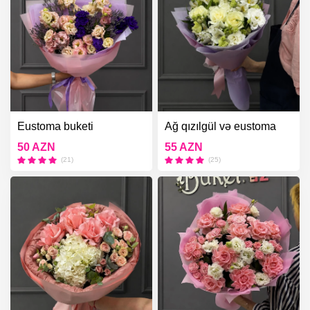
Eustoma buketi
Ağ qızılgül və eustoma
buketi
50 AZN
55 AZN
(21)
(25)