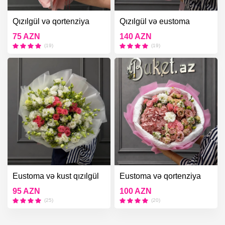
Qızılgül və qortenziya
Qızılgül və eustoma
buketi
buketi
75 AZN
140 AZN
(19)
(19)
Eustoma və kust qızılgül
Eustoma və qortenziya
buketi
buketi
95 AZN
100 AZN
(25)
(20)