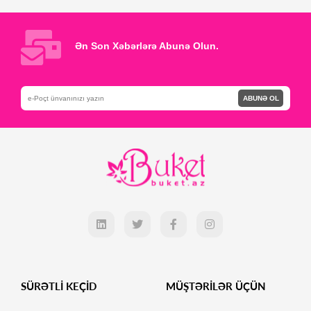
Səbətə Əlavə et
Səbətə Əlavə et
Ən Son Xəbərlərə Abunə Olun.
ABUNƏ OL
SÜRƏTLİ KEÇİD
MÜŞTƏRİLƏR ÜÇÜN