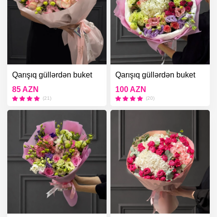
Qarışıq güllərdən buket
Qarışıq güllərdən buket
85 AZN
100 AZN
(21)
(20)