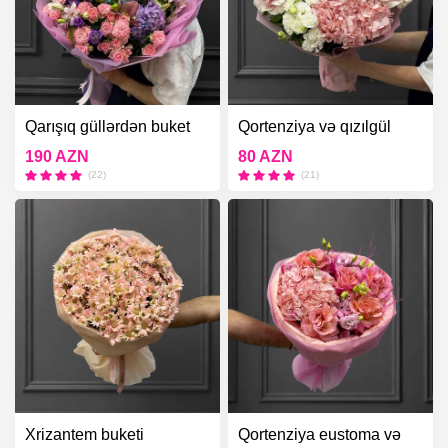
Qarışıq güllərdən buket
Qortenziya və qızılgül
buketi
190 AZN
80 AZN
(22)
(21)
Xrizantem buketi
Qortenziya eustoma və