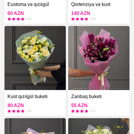
Eustoma və qızılgül
Qortenziya və kust
qızılgül buketi
60 AZN
140 AZN
(18)
(16)
Kust qızılgül buketi
Zanbaq buketi
80 AZN
55 AZN
(22)
(17)