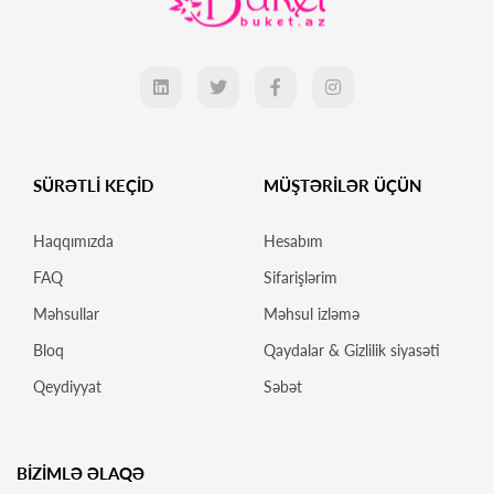
SÜRƏTLİ KEÇİD
MÜŞTƏRİLƏR ÜÇÜN
Haqqımızda
Hesabım
FAQ
Sifarişlərim
Məhsullar
Məhsul izləmə
Bloq
Qaydalar & Gizlilik siyasəti
Qeydiyyat
Səbət
BİZİMLƏ ƏLAQƏ