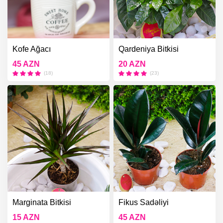
Kofe Ağacı
Qardeniya Bitkisi
45 AZN
20 AZN
(18)
(23)
Marginata Bitkisi
Fikus Sadəliyi
15 AZN
45 AZN