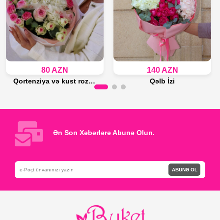
80 AZN
140 AZN
Qortenziya və kust roza buketi
Qəlb İzi
Son 11 ədəd
Son 14 ədəd
Səbətə Əlavə et
Səbətə Əlavə et
Ən Son Xəbərlərə Abunə Olun.
ABUNƏ OL