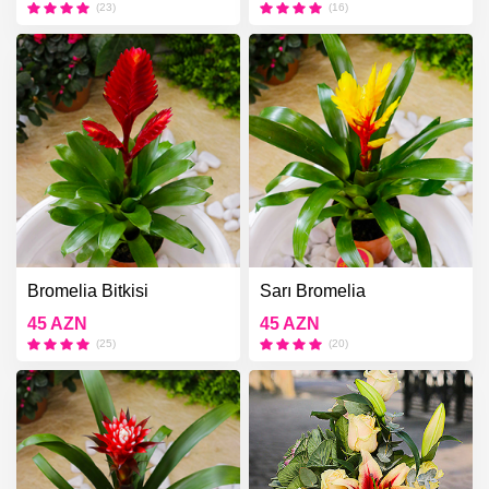
(23)
(16)
Bromelia Bitkisi
Sarı Bromelia
45 AZN
45 AZN
(25)
(20)