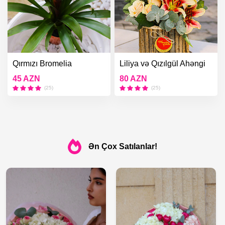
Qırmızı Bromelia
Liliya və Qızılgül Ahəngi
45 AZN
80 AZN
(25)
(25)
Ən Çox Satılanlar!