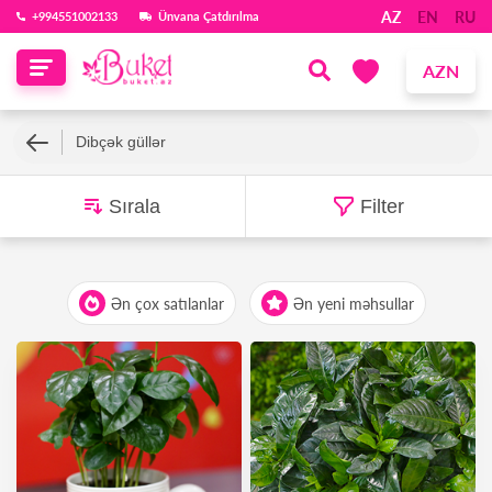
AZ
EN
RU
‪+994551002133‬
Ünvana Çatdırılma
AZN
Dibçək güllər
Sırala
Filter
Ən çox satılanlar
Ən yeni məhsullar