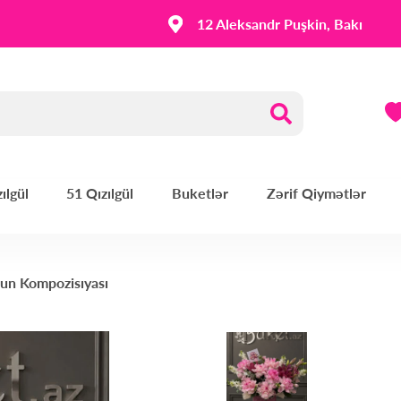
12 Aleksandr Puşkin, Bakı
ılgül
51 Qızılgül
Buketlər
Zərif Qiymətlər
un Kompozisıyası