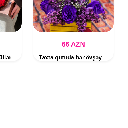
66 AZN
üllər
Taxta qutuda bənövşəyi qızılgüllərdən gül buketi