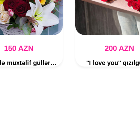
150 AZN
200 AZN
Səbətdə müxtəlif güllər kompozisiyası ağ səbətdə
"I love you" qızılg