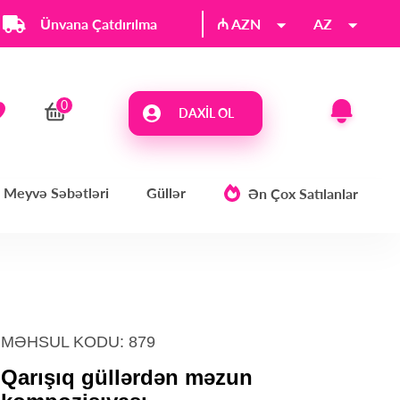
Ünvana Çatdırılma
₼ AZN
AZ
DAXIL OL
Meyvə Səbətləri
Güllər
Ən Çox Satılanlar
MƏHSUL KODU: 879
Qarışıq güllərdən məzun