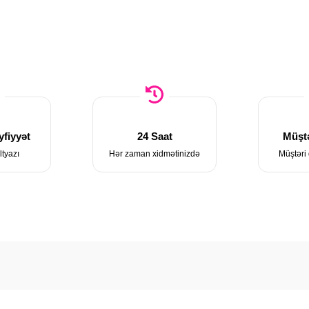
fiyyət
24 Saat
Müştə
ltyazı
Hər zaman xidmətinizdə
Müştəri 