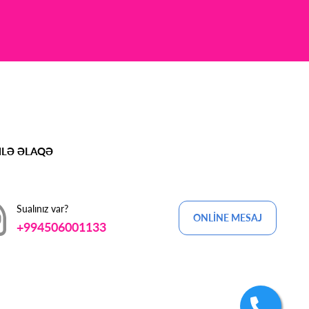
MLƏ ƏLAQƏ
Sualınız var?
ONLİNE MESAJ
+994506001133