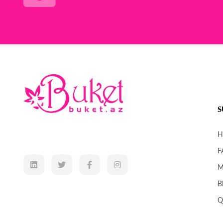
S
H
F
M
B
Q