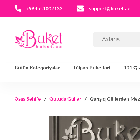
‪+994551002133‬
support@buket.az
Bütün Kateqoriyalar
Tülpan Buketləri
101 Qız
Əsas Səhifə
Qutuda Güllər
Qarışıq Güllərdən Məz