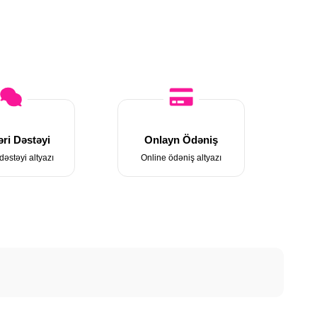
ri Dəstəyi
Onlayn Ödəniş
dəstəyi altyazı
Online ödəniş altyazı