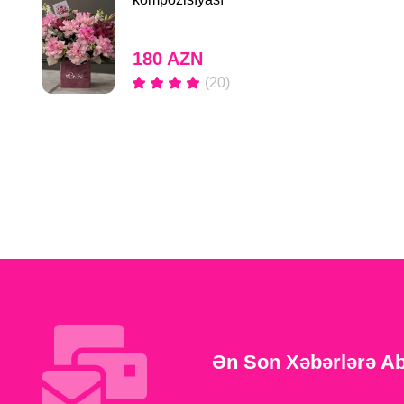
180 AZN
(20)
Ən Son Xəbərlərə A