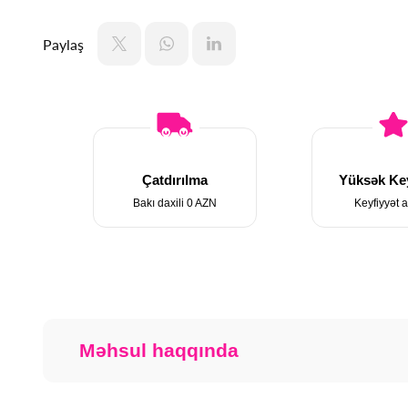
Paylaş
Çatdırılma
Yüksək Key
Bakı daxili 0 AZN
Keyfiyyət a
Məhsul haqqında