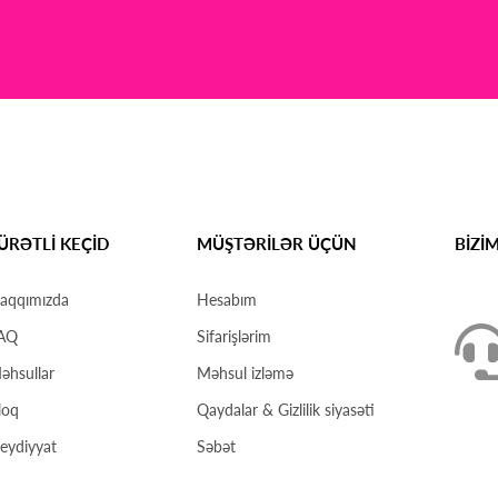
ÜRƏTLİ KEÇİD
MÜŞTƏRİLƏR ÜÇÜN
BİZİ
aqqımızda
Hesabım
AQ
Sifarişlərim
əhsullar
Məhsul izləmə
loq
Qaydalar & Gizlilik siyasəti
eydiyyat
Səbət