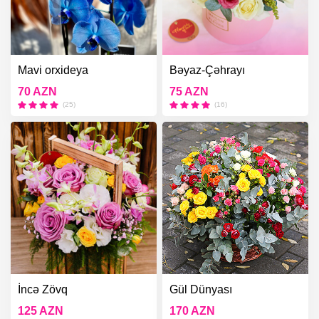
Mavi orxideya
Bəyaz-Çəhrayı
Kompozisiyası
70 AZN
75 AZN
(25)
(16)
İncə Zövq
Gül Dünyası
125 AZN
170 AZN