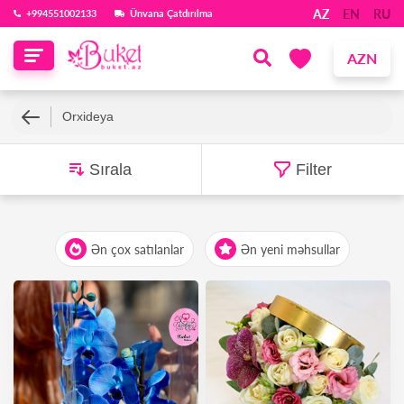
AZ
EN
RU
‪+994551002133‬
Ünvana Çatdırılma
AZN
Orxideya
Sırala
Filter
Ən çox satılanlar
Ən yeni məhsullar