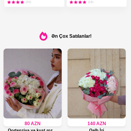
(20)
(16)
Ən Çox Satılanlar!
80 AZN
140 AZN
Qortenziya və kust roza buketi
Qəlb İzi