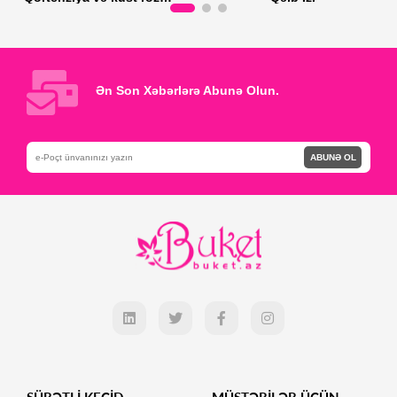
Son 17 ədəd
Son 16 ədəd
Səbətə Əlavə et
Səbətə Əlavə et
Ən Son Xəbərlərə Abunə Olun.
ABUNƏ OL