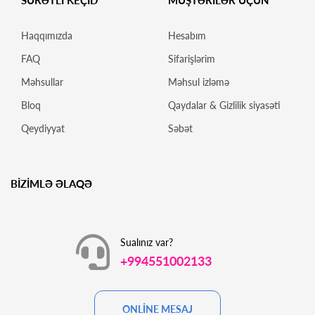
SÜRƏTLİ KEÇİD
MÜŞTƏRİLƏR ÜÇÜN
Haqqımızda
Hesabım
FAQ
Sifarişlərim
Məhsullar
Məhsul izləmə
Bloq
Qaydalar & Gizlilik siyasəti
Qeydiyyat
Səbət
BİZİMLƏ ƏLAQƏ
Sualınız var?
+994551002133
ONLİNE MESAJ