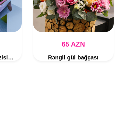
65 AZN
Günəbaxan Kompozisiyası
Rəngli gül bağçası