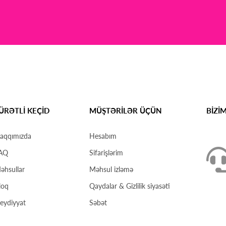
ÜRƏTLİ KEÇİD
MÜŞTƏRİLƏR ÜÇÜN
BİZİ
aqqımızda
Hesabım
AQ
Sifarişlərim
əhsullar
Məhsul izləmə
loq
Qaydalar & Gizlilik siyasəti
eydiyyat
Səbət