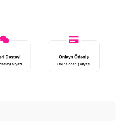
ri Dəstəyi
Onlayn Ödəniş
dəstəyi altyazı
Online ödəniş altyazı