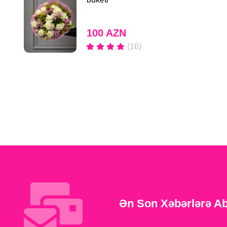
100 AZN
(16)
Ən Son Xəbərlərə A