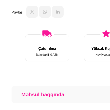
Paylaş
Çatdırılma
Yüksək Key
Bakı daxili 0 AZN
Keyfiyyət a
Məhsul haqqında