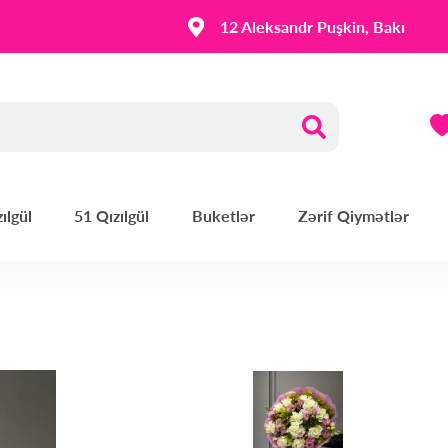
12 Aleksandr Puşkin, Bakı
ılgül
51 Qızılgül
Buketlər
Zərif Qiymətlər