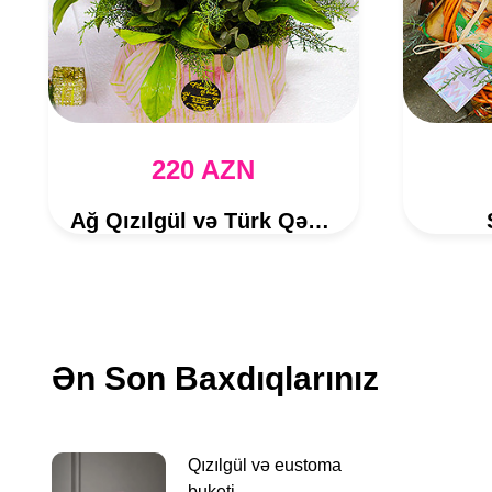
220 AZN
Ağ Qızılgül və Türk Qərənfili
Ən Son Baxdıqlarınız
Qızılgül və eustoma
buketi