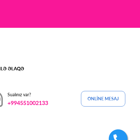
MLƏ ƏLAQƏ
Sualınız var?
ONLİNE MESAJ
+994551002133