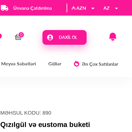
Ünvana Çatdırılma
₼ AZN
AZ
DAXIL OL
Meyvə Səbətləri
Güllər
Ən Çox Satılanlar
MƏHSUL KODU: 890
Qızılgül və eustoma buketi