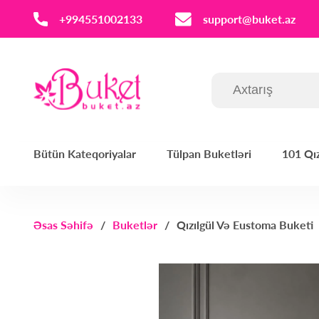
‪+994551002133‬
support@buket.az
Bütün Kateqoriyalar
Tülpan Buketləri
101 Qız
Əsas Səhifə
Buketlər
Qızılgül Və Eustoma Buketi