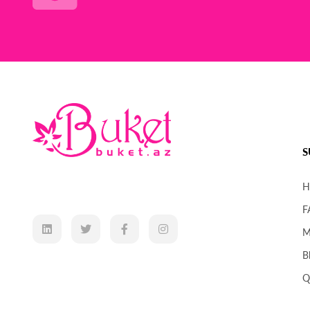
S
H
F
M
B
Q