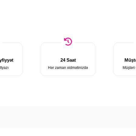
fiyyət
24 Saat
Müştə
ltyazı
Hər zaman xidmətinizdə
Müştəri 