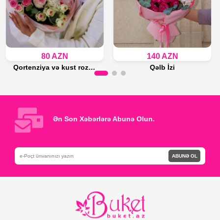
80 AZN
140 AZN
Qortenziya və kust roza buketi
Qəlb İzi
Son 11 ədəd
Son 11 ədəd
Səbətə Əlavə et
Səbətə Əlavə et
Ən Son Xəbərlərə Abunə Olun.
ABUNƏ OL