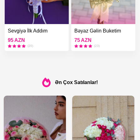
Sevgiyə İlk Addım
Bəyaz Gəlin Buketim
95 AZN
75 AZN
(20)
(23)
Ən Çox Satılanlar!