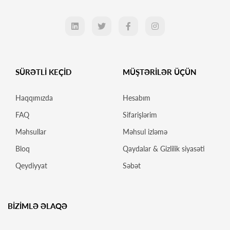
SÜRƏTLİ KEÇİD
MÜŞTƏRİLƏR ÜÇÜN
Haqqımızda
Hesabım
FAQ
Sifarişlərim
Məhsullar
Məhsul izləmə
Bloq
Qaydalar & Gizlilik siyasəti
Qeydiyyat
Səbət
BİZİMLƏ ƏLAQƏ