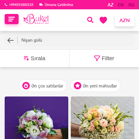
AZ
EN
RU
‪+994551002133‬
Ünvana Çatdırılma
AZN
Nişan gülü
Sırala
Filter
Ən çox satılanlar
Ən yeni məhsullar