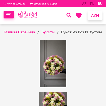
AZ
EN
RU
‪+994551002133‬
Доставка на адрес
AZN
Главная Страница
Букеты
Букет Из Роз И Эустом