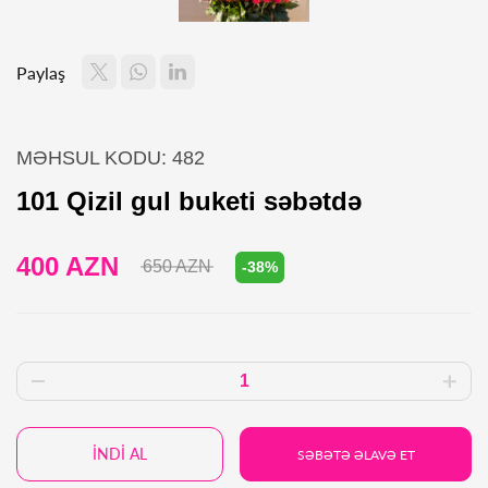
Paylaş
MƏHSUL KODU: 482
101 Qizil gul buketi səbətdə
400 AZN
650 AZN
-38%
İNDİ AL
SƏBƏTƏ ƏLAVƏ ET