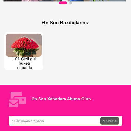
100 AZN
125 AZN
Şəfəq Aurası
Rənglərin ahəngi
Ən Son Baxdıqlarınız
101 Qizil gul 
buketi 
səbətdə
Ən Son Xəbərlərə Abunə Olun.
ABUNƏ OL