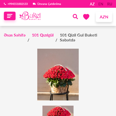
AZ
EN
RU
‪+994551002133‬
Ünvana Çatdırılma
AZN
Əsas Səhifə
101 Qızılgül
101 Qizil Gul Buketi
Səbətdə