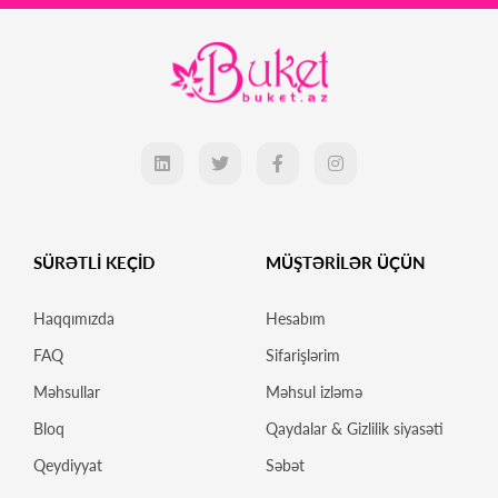
SÜRƏTLİ KEÇİD
MÜŞTƏRİLƏR ÜÇÜN
Haqqımızda
Hesabım
FAQ
Sifarişlərim
Məhsullar
Məhsul izləmə
Bloq
Qaydalar & Gizlilik siyasəti
Qeydiyyat
Səbət