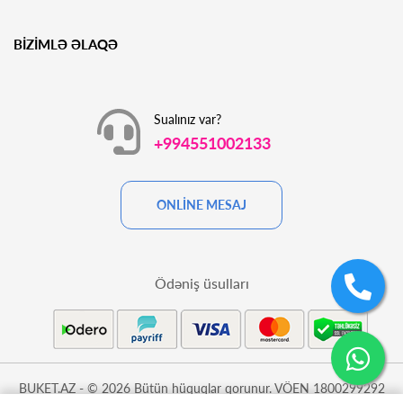
BİZİMLƏ ƏLAQƏ
Sualınız var?
+994551002133
ONLİNE MESAJ
Ödəniş üsulları
BUKET.AZ - © 2026 Bütün hüquqlar qorunur. VÖEN 1800299292