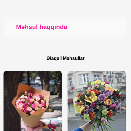
Məhsul haqqında
Əlaqəli Məhsullar