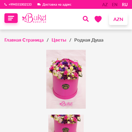
AZ
EN
RU
‪+994551002133‬
Доставка на адрес
AZN
Главная Страница
Цветы
Родная Душа