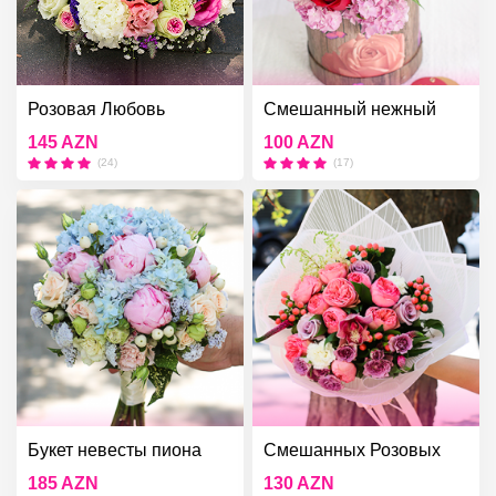
Розовая Любовь
Смешанный нежный
цветок в коробке
145 AZN
100 AZN
(24)
(17)
Букет невесты пиона
Смешанных Розовых
Цветов
185 AZN
130 AZN