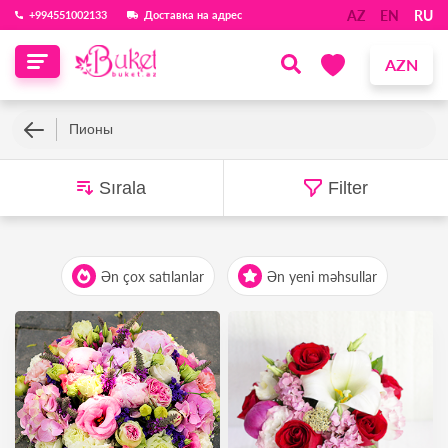
AZ
EN
RU
‪+994551002133‬
Доставка на адрес
AZN
Пионы
Sırala
Filter
Ən çox satılanlar
Ən yeni məhsullar