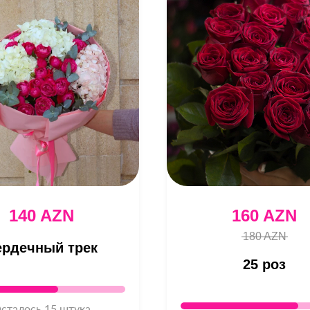
140 AZN
160 AZN
180 AZN
ердечный трек
25 роз
сталось 15 штука