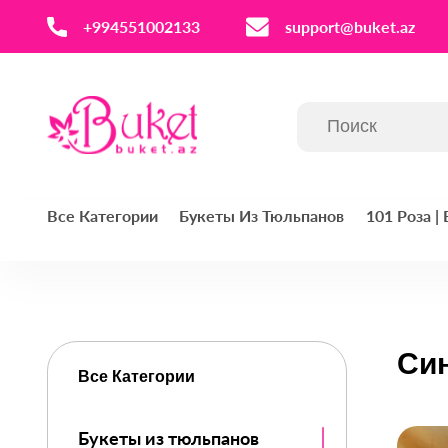
‪+994551002133‬
support@buket.az
Все Категории
Букеты Из Тюльпанов
101 Роза |
Си
Все Категории
Букеты из тюльпанов