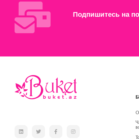
Подпишитесь на по
Б
О
Ч
в
Т