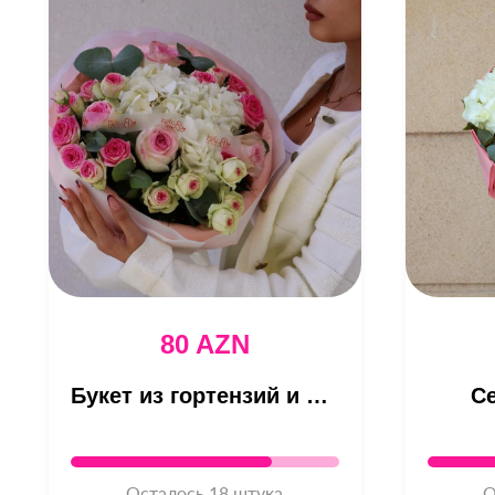
80 AZN
Букет из гортензий и кустовых роз
С
Осталось 18 штука
О