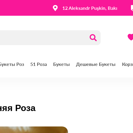
12 Aleksandr Puşkin, Bakı
 Букеты Роз
51 Роза
Букеты
Дешевые Букеты
Корз
няя Роза