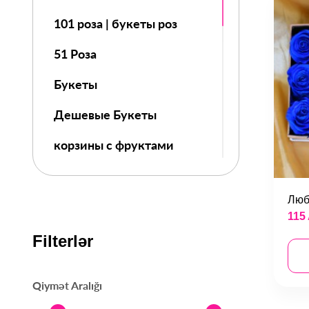
101 роза | букеты роз
51 Роза
Букеты
Дешевые Букеты
корзины с фруктами
Цветы
Люб
Розы в коробке
115
День Знаний
Filterlər
8 МАРТ
Qiymət Aralığı
14 Февраля