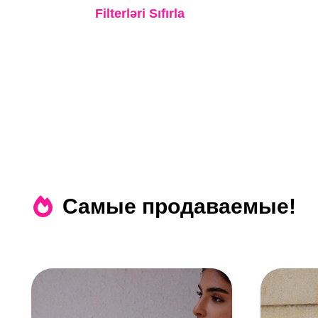
Букеты Для Невест
Filterləri Sıfırla
Обручальные роза
Венок
Самые продаваемые!