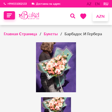
AZ
EN
RU
‪+994551002133‬
Доставка на адрес
AZN
Главная Страница
Букеты
Барбадос И Гербера