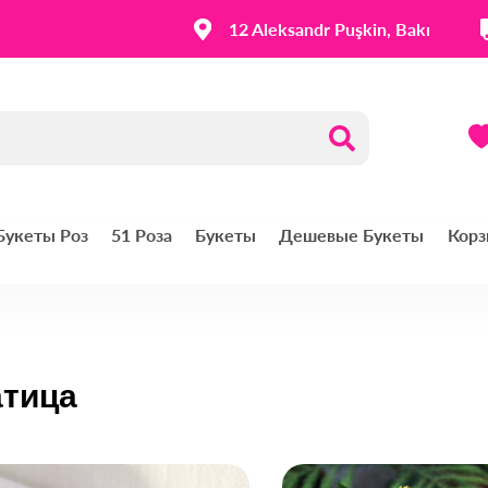
12 Aleksandr Puşkin, Bakı
 Букеты Роз
51 Роза
Букеты
Дешевые Букеты
Корз
атица