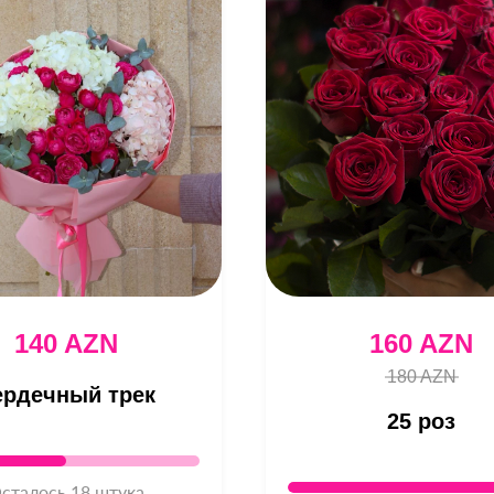
140 AZN
160 AZN
180 AZN
ердечный трек
25 роз
сталось 18 штука