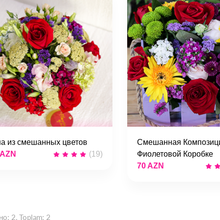
а из смешанных цветов
Смешанная Композиц
 AZN
(19)
Фиолетовой Коробке
70 AZN
но:
2
, Toplam:
2