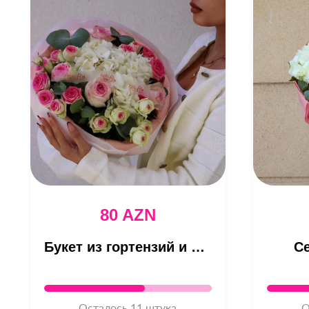
80 AZN
Букет из гортензий и кустовых роз
С
Осталось 11 штука
О