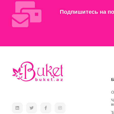
Подпишитесь на по
Б
О
Ч
в
Т