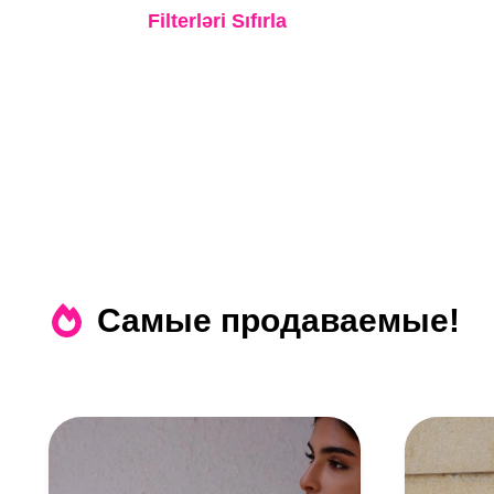
Букеты Для Невест
Filterləri Sıfırla
Обручальные роза
Венок
Самые продаваемые!