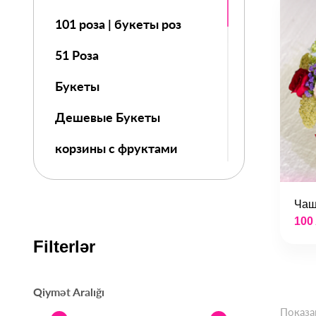
101 роза | букеты роз
51 Роза
Букеты
Дешевые Букеты
корзины с фруктами
Цветы
Чаш
Розы в коробке
100
День Знаний
Filterlər
8 МАРТ
Qiymət Aralığı
14 Февраля
Показа