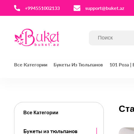
‪+994551002133‬
support@buket.az
Все Категории
Букеты Из Тюльпанов
101 Роза |
Ст
Все Категории
Букеты из тюльпанов