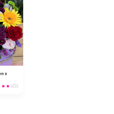
ия в
(22)