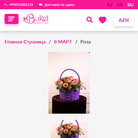
AZ
EN
RU
‪+994551002133‬
Доставка на адрес
AZN
Главная Страница
8 МАРТ
Роза