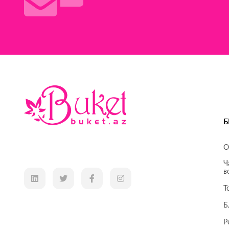
Б
О
Ч
в
Т
Б
Р