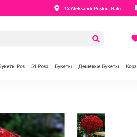
12 Aleksandr Puşkin, Bakı
 Букеты Роз
51 Роза
Букеты
Дешевые Букеты
Корз