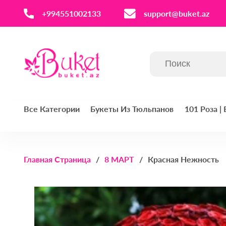
‪+994551002133‬
support@buket.az
Все Категории
Букеты Из Тюльпанов
101 Роза |
Главная Страница
8 МАРТ
Красная Нежность