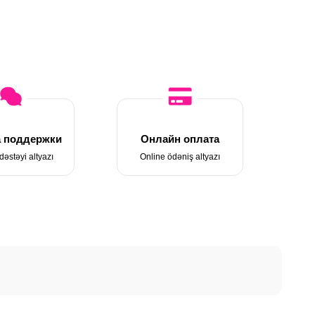
 поддержки
Онлайн оплата
dəstəyi altyazı
Online ödəniş altyazı