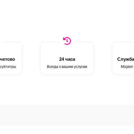
четсво
24 часа
Служба
 субтитры
Всегда к вашим услугам
Müştəri 