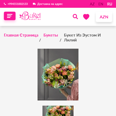
AZ
EN
RU
‪+994551002133‬
Доставка на адрес
AZN
Главная Страница
Букеты
Букет Из Эустом И
Лилий