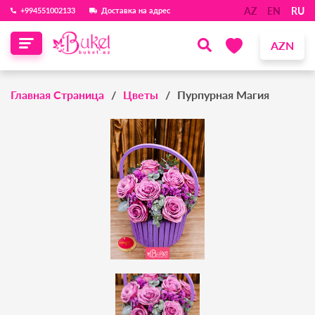
AZ
EN
RU
‪+994551002133‬
Доставка на адрес
AZN
Главная Страница
Цветы
Пурпурная Магия