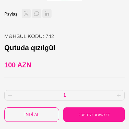
Paylaş
MƏHSUL KODU: 742
Qutuda qızılgül
100 AZN
İNDİ AL
SƏBƏTƏ ƏLAVƏ ET