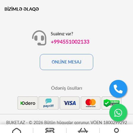
BİZİMLƏ ƏLAQƏ
Sualınız var?
+994551002133
ONLİNE MESAJ
Ödəniş üsulları
BUKET.AZ - © 2026 Bütün hüquqlar qorunur. VÖEN 1800299292