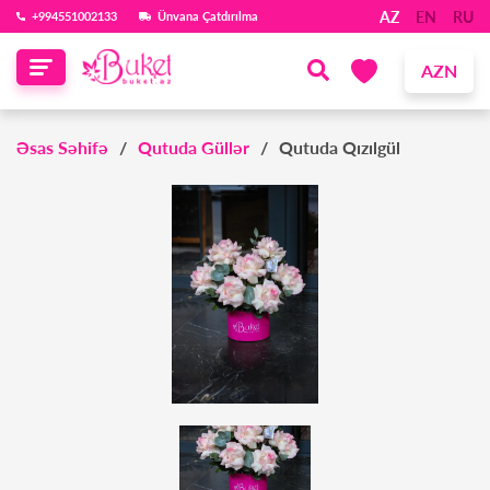
AZ
EN
RU
‪+994551002133‬
Ünvana Çatdırılma
AZN
Əsas Səhifə
Qutuda Güllər
Qutuda Qızılgül