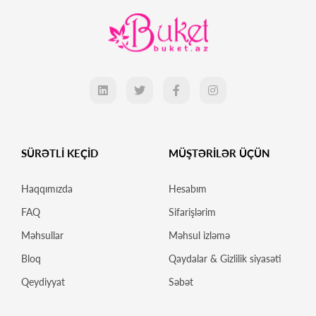
SÜRƏTLİ KEÇİD
MÜŞTƏRİLƏR ÜÇÜN
Haqqımızda
Hesabım
FAQ
Sifarişlərim
Məhsullar
Məhsul izləmə
Bloq
Qaydalar & Gizlilik siyasəti
Qeydiyyat
Səbət