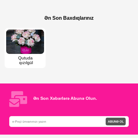
60 AZN
140 AZN
Rəngli qələm dekorlu gül boxçası
Bahara Dönüş
Ən Son Baxdıqlarınız
Qutuda 
qızılgül
Ən Son Xəbərlərə Abunə Olun.
ABUNƏ OL