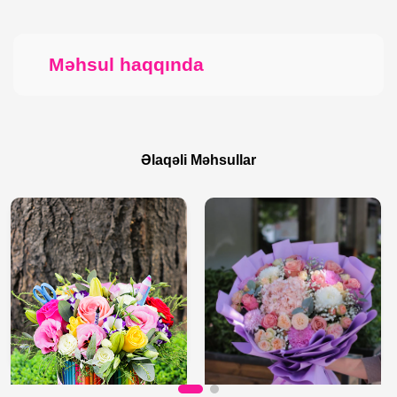
Məhsul haqqında
Əlaqəli Məhsullar