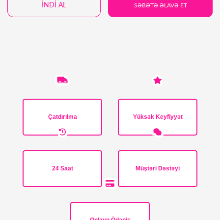
İNDİ AL
SƏBƏTƏ ƏLAVƏ ET
Çatdırılma
Yüksək Keyfiyyət
24 Saat
Müştəri Dəstəyi