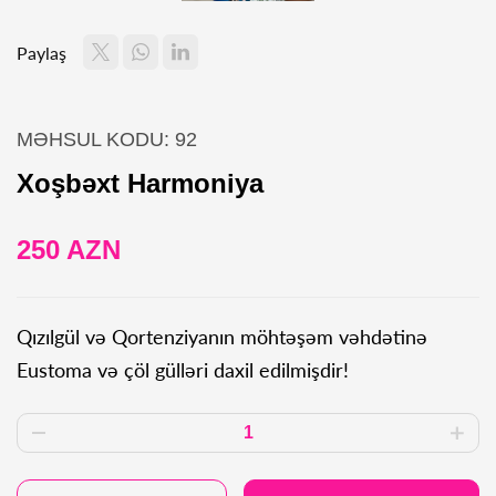
Paylaş
MƏHSUL KODU: 92
Xoşbəxt Harmoniya
250 AZN
Qızılgül və Qortenziyanın möhtəşəm vəhdətinə
Eustoma və çöl gülləri daxil edilmişdir!