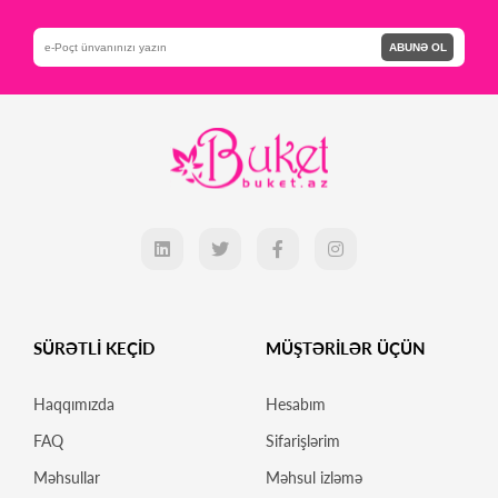
ABUNƏ OL
SÜRƏTLİ KEÇİD
MÜŞTƏRİLƏR ÜÇÜN
Haqqımızda
Hesabım
FAQ
Sifarişlərim
Məhsullar
Məhsul izləmə