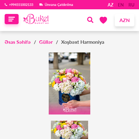
AZ
EN
RU
‪+994551002133‬
Ünvana Çatdırılma
AZN
Əsas Səhifə
Güllər
Xoşbəxt Harmoniya