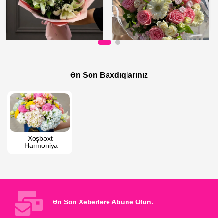
65 AZN
150 AZN
Zanbağ buketi
Qarışıq qızılgül buketi
Ən Son Baxdıqlarınız
Xoşbəxt 
Harmoniya
Ən Son Xəbərlərə Abunə Olun.