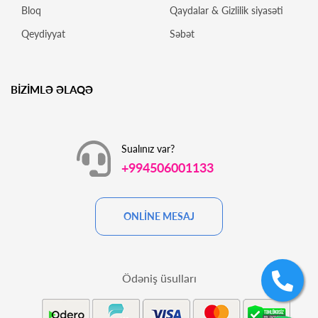
Bloq
Qaydalar & Gizlilik siyasəti
Qeydiyyat
Səbət
BİZİMLƏ ƏLAQƏ
Sualınız var?
+994506001133
ONLİNE MESAJ
Ödəniş üsulları