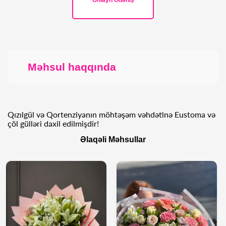
Onlayn Ödəniş
Məhsul haqqında
Qızılgül və Qortenziyanın möhtəşəm vəhdətinə Eustoma və
çöl gülləri daxil edilmişdir!
Əlaqəli Məhsullar