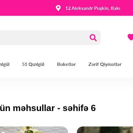
12 Aleksandr Puşkin, Bakı
ılgül
51 Qızılgül
Buketlər
Zərif Qiymətlər
ün məhsullar - səhifə 6