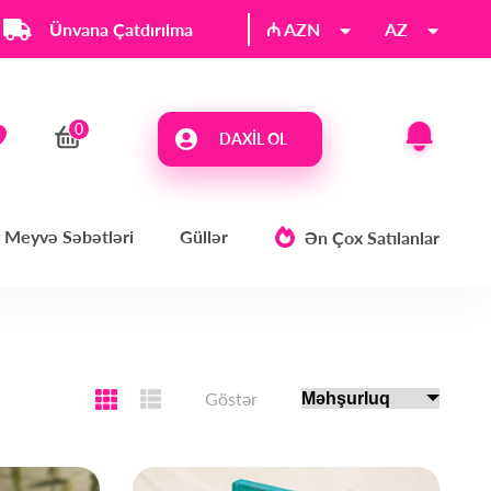
Ünvana Çatdırılma
₼ AZN
AZ
DAXIL OL
Meyvə Səbətləri
Güllər
Ən Çox Satılanlar
Göstər