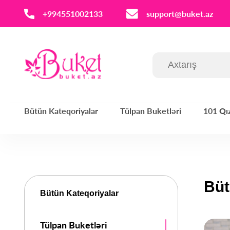
‪+994551002133‬
support@buket.az
Bütün Kateqoriyalar
Tülpan Buketləri
101 Qız
Büt
Bütün Kateqoriyalar
Tülpan Buketləri