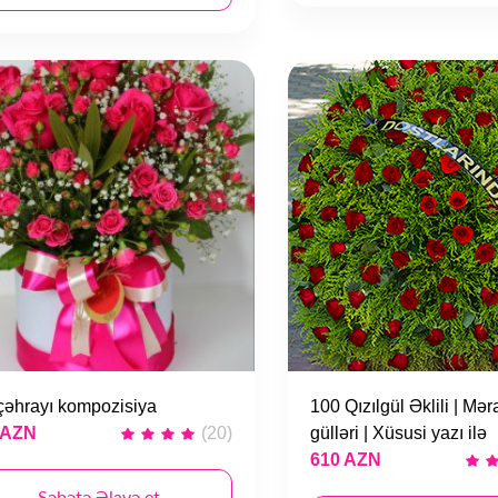
 çəhrayı kompozisiya
100 Qızılgül Əklili | Mə
 AZN
(20)
gülləri | Xüsusi yazı ilə
610 AZN
Səbətə Əlavə et