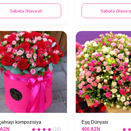
Səbətə Əlavə et
Səbətə Əlavə e
 çəhrayı kompozisiya
Eşq Dünyası
 AZN
(16)
400 AZN