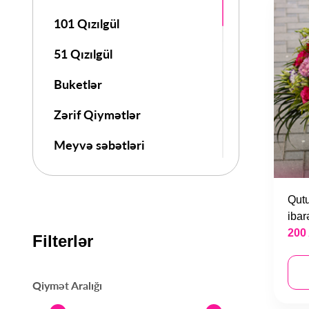
101 Qızılgül
51 Qızılgül
Buketlər
Zərif Qiymətlər
Meyvə səbətləri
Güllər
Qutu
Qutuda Güllər
ibar
200
Bilik Günü
Filterlər
8 Mart
Qiymət Aralığı
14 Fevral