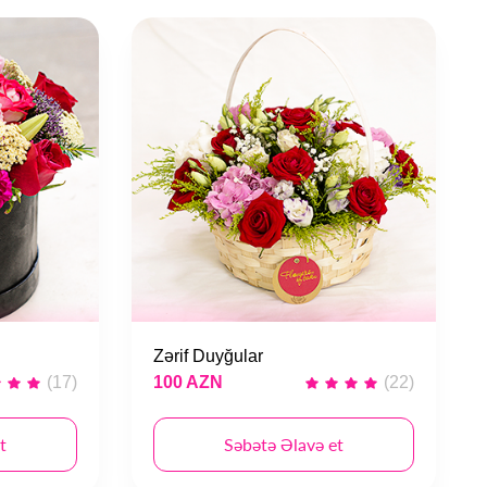
Zərif Duyğular
(17)
100 AZN
(22)
t
Səbətə Əlavə et