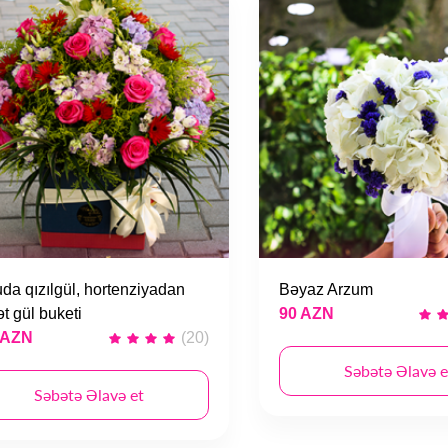
da qızılgül, hortenziyadan
Bəyaz Arzum
ət gül buketi
90 AZN
 AZN
(20)
Səbətə Əlavə e
Səbətə Əlavə et