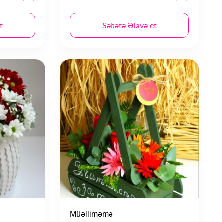
t
Səbətə Əlavə et
Müəlliməmə