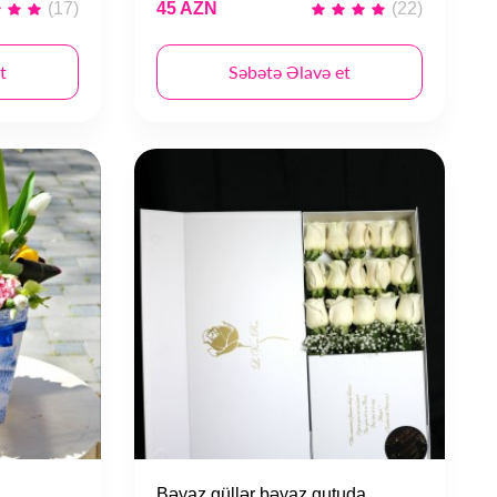
(17)
45 AZN
(22)
t
Səbətə Əlavə et
Bəyaz güllər bəyaz qutuda