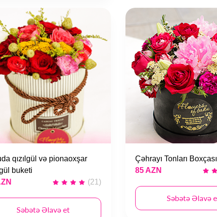
da qızılgül və pionaoxşar
Çəhrayı Tonları Boxçası
lgül buketi
85 AZN
AZN
(21)
Səbətə Əlavə e
Səbətə Əlavə et