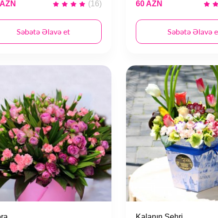
 AZN
(16)
60 AZN
Səbətə Əlavə et
Səbətə Əlavə e
ora
Kalanın Sehri