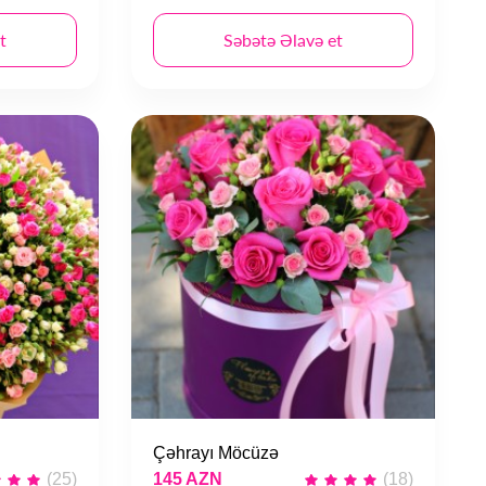
t
Səbətə Əlavə et
Çəhrayı Möcüzə
(25)
145 AZN
(18)