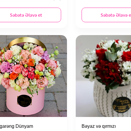
Səbətə Əlavə et
Səbətə Əlavə e
garəng Dünyam
Bəyaz və qırmızı