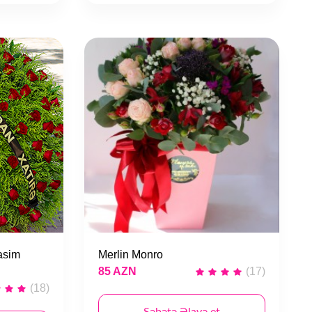
rasim
Merlin Monro
85 AZN
(17)
(18)
Səbətə Əlavə et