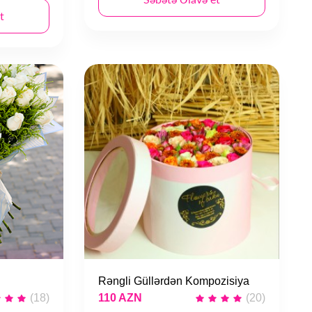
t
Rəngli Güllərdən Kompozisiya
(18)
110 AZN
(20)