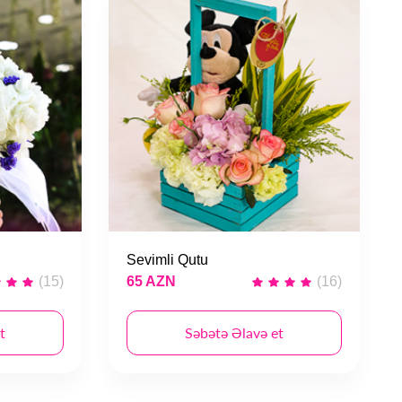
Sevimli Qutu
(15)
65 AZN
(16)
t
Səbətə Əlavə et