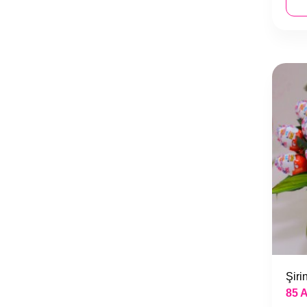
Şiri
85 