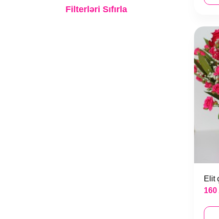
Gəlin buketləri
Filterləri Sıfırla
Nişan gülü
Əklillər
Elit
160