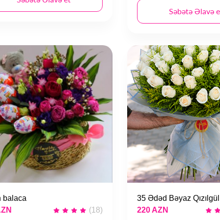
Səbətə Əlavə e
n balaca
35 Ədəd Bəyaz Qızılgül
AZN
(18)
220 AZN