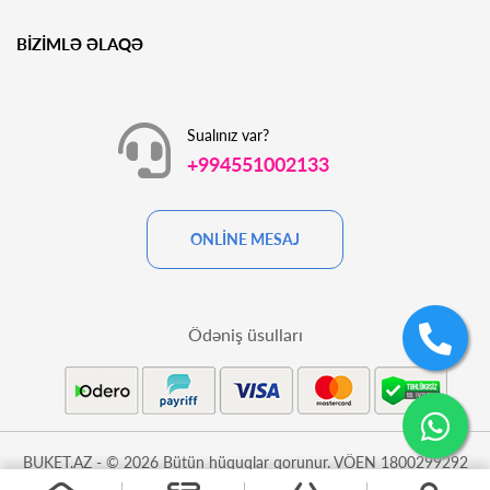
BİZİMLƏ ƏLAQƏ
Sualınız var?
+994551002133
ONLİNE MESAJ
Ödəniş üsulları
BUKET.AZ - © 2026 Bütün hüquqlar qorunur. VÖEN 1800299292