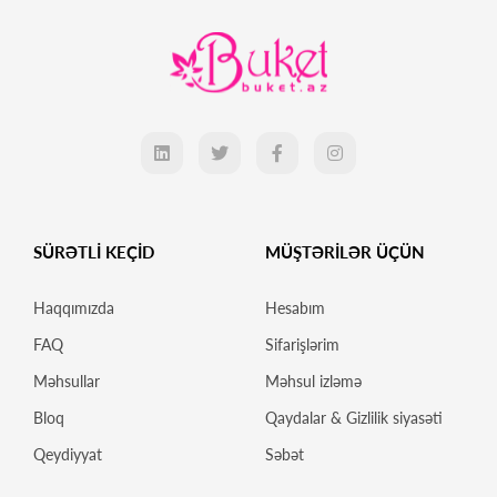
SÜRƏTLİ KEÇİD
MÜŞTƏRİLƏR ÜÇÜN
Haqqımızda
Hesabım
FAQ
Sifarişlərim
Məhsullar
Məhsul izləmə
Bloq
Qaydalar & Gizlilik siyasəti
Qeydiyyat
Səbət