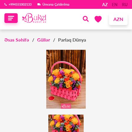
AZ
EN
RU
‪+994551002133‬
Ünvana Çatdırılma
AZN
Əsas Səhifə
Güllər
Parlaq Dünya