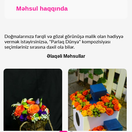
Məhsul haqqında
Doğmalarınıza fərqli və gözəl görünüşə malik olan hədiyyə
vermək istəyirsinizsə, "Parlaq Dünya" kompozisiyası
seçimləriniz sırasına daxil ola bilər.
Əlaqəli Məhsullar