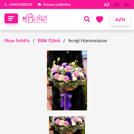
AZ
EN
RU
‪+994551002133‬
Ünvana Çatdırılma
AZN
Əsas Səhifə
Bilik Günü
Sevgi Harmoniyası