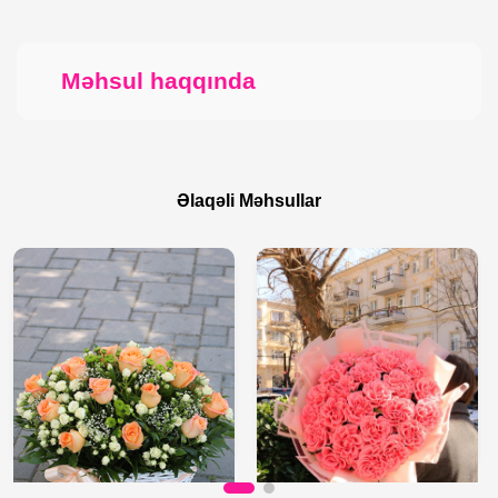
Məhsul haqqında
Əlaqəli Məhsullar