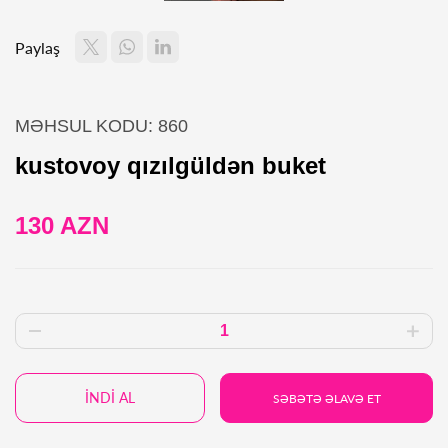
Paylaş
MƏHSUL KODU: 860
kustovoy qızılgüldən buket
130 AZN
İNDİ AL
SƏBƏTƏ ƏLAVƏ ET