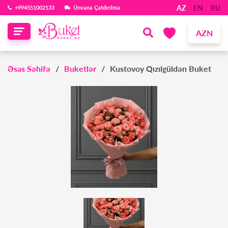
AZ
EN
RU
‪+994551002133‬
Ünvana Çatdırılma
AZN
Əsas Səhifə
Buketlər
Kustovoy Qızılgüldən Buket