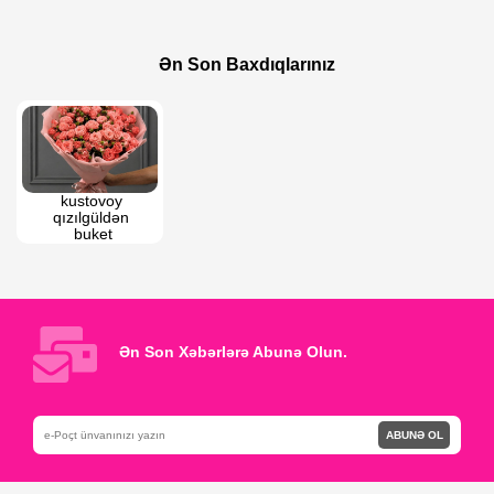
185 AZN
200 AZN
Narıncı Səbət
Sofiya qızılgül buketi
Ən Son Baxdıqlarınız
kustovoy 
qızılgüldən 
buket
Ən Son Xəbərlərə Abunə Olun.
ABUNƏ OL