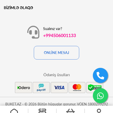
BİZİMLƏ ƏLAQƏ
Sualınız var?
+994506001133
ONLİNE MESAJ
Ödəniş üsulları
BUKET.AZ - © 2026 Bütün hüquqlar qorunur. VÖEN 1800299292