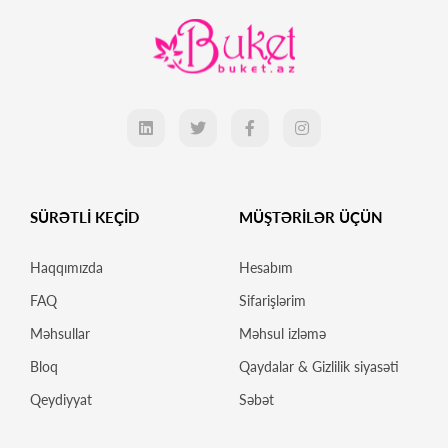
SÜRƏTLİ KEÇİD
MÜŞTƏRİLƏR ÜÇÜN
Haqqımızda
Hesabım
FAQ
Sifarişlərim
Məhsullar
Məhsul izləmə
Bloq
Qaydalar & Gizlilik siyasəti
Qeydiyyat
Səbət