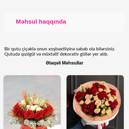
Məhsul haqqında
Bir qutu çiçəklə onun xoşbəxtliyinə səbəb ola bilərsiniz.
Qutuda qızılgül və müxtəlif dekorativ güllər yer alıb.
Əlaqəli Məhsullar