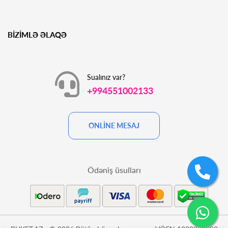
BİZİMLƏ ƏLAQƏ
Sualınız var?
+994551002133
ONLİNE MESAJ
Ödəniş üsulları