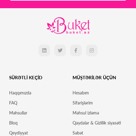
SÜRƏTLİ KEÇİD
MÜŞTƏRİLƏR ÜÇÜN
Haqqımızda
Hesabım
FAQ
Sifarişlərim
Məhsullar
Məhsul izləmə
Bloq
Qaydalar & Gizlilik siyasəti
Qeydiyyat
Səbət