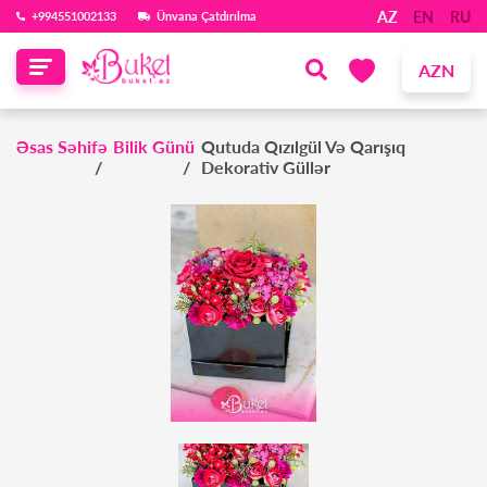
AZ
EN
RU
‪+994551002133‬
Ünvana Çatdırılma
AZN
Əsas Səhifə
Bilik Günü
Qutuda Qızılgül Və Qarışıq
Dekorativ Güllər