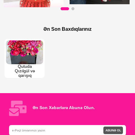
120 AZN
130 AZN
Qırmızı Qutuda Qırmızı Qızılgüllər
kustovoy qızılgüldən buket
Ən Son Baxdıqlarınız
Qutuda 
Qızılgül və 
qarışıq 
dekorativ 
güllər
Ən Son Xəbərlərə Abunə Olun.
ABUNƏ OL