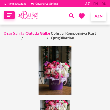
AZ
EN
RU
‪+994551002133‬
Ünvana Çatdırılma
AZN
Əsas Səhifə
Qutuda Güllər
Çəhrayı Kompozisiya Kust
Qızıgüllərdən