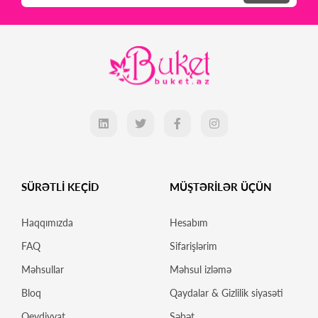
SÜRƏTLİ KEÇİD
MÜŞTƏRİLƏR ÜÇÜN
Haqqımızda
Hesabım
FAQ
Sifarişlərim
Məhsullar
Məhsul izləmə
Bloq
Qaydalar & Gizlilik siyasəti
Qeydiyyat
Səbət