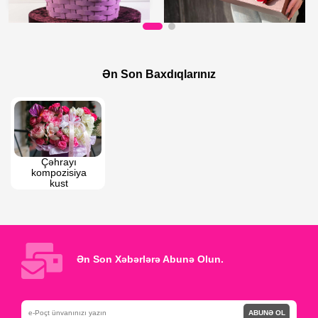
180 AZN
200 AZN
Qızılgül Qutuda
"I love you" qızılgüllər
Ən Son Baxdıqlarınız
Çəhrayı 
kompozisiya 
kust 
qızıgüllərdən
Ən Son Xəbərlərə Abunə Olun.
ABUNƏ OL