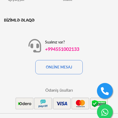
BİZİMLƏ ƏLAQƏ
Sualınız var?
+994551002133
ONLİNE MESAJ
Ödəniş üsulları