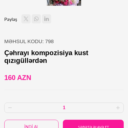
Paylaş
MƏHSUL KODU: 798
Çəhrayı kompozisiya kust
qızıgüllərdən
160 AZN
İNDİ AL
SƏBƏTƏ ƏLAVƏ ET