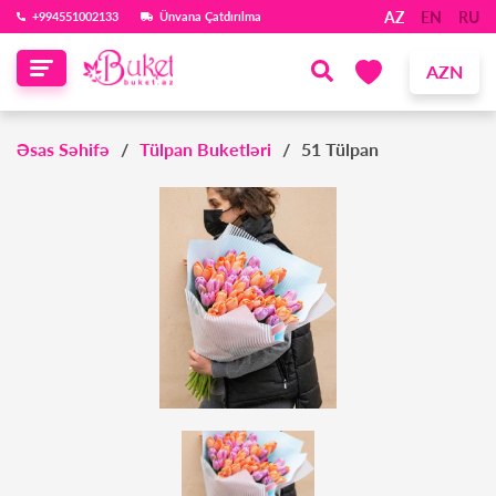
AZ
EN
RU
‪+994551002133‬
Ünvana Çatdırılma
AZN
Əsas Səhifə
Tülpan Buketləri
51 Tülpan