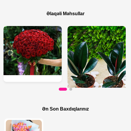
Əlaqəli Məhsullar
600 AZN
45 AZN
Qırmızı Zərafəti
Fikus Sadəliyi
Ən Son Baxdıqlarınız