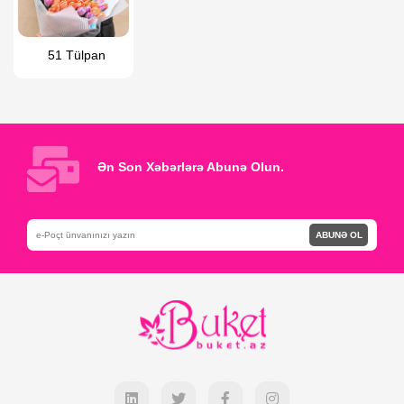
51 Tülpan
Ən Son Xəbərlərə Abunə Olun.
ABUNƏ OL