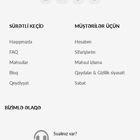
SÜRƏTLİ KEÇİD
MÜŞTƏRİLƏR ÜÇÜN
Haqqımızda
Hesabım
FAQ
Sifarişlərim
Məhsullar
Məhsul izləmə
Bloq
Qaydalar & Gizlilik siyasəti
Qeydiyyat
Səbət
BİZİMLƏ ƏLAQƏ
Sualınız var?