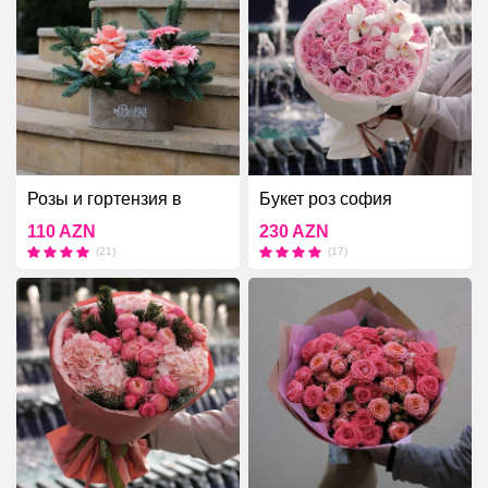
Розы и гортензия в
Букет роз софия
коробке
110 AZN
230 AZN
(21)
(17)