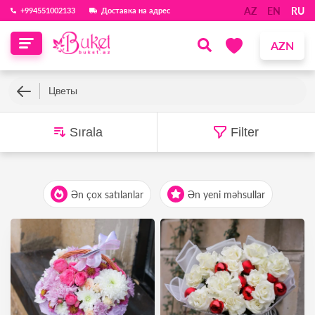
AZ
EN
RU
‪+994551002133‬
Доставка на адрес
AZN
Цветы
Sırala
Filter
Ən çox satılanlar
Ən yeni məhsullar