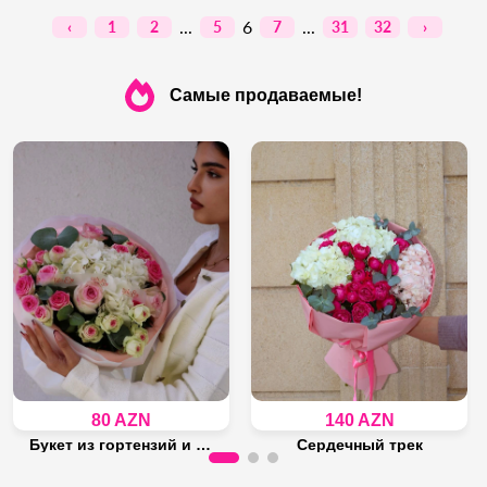
...
6
...
‹
1
2
5
7
31
32
›
Самые продаваемые!
80 AZN
140 AZN
Букет из гортензий и кустовых роз
Сердечный трек
Осталось 14 штука
Осталось 17 штука