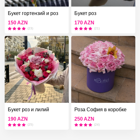
Букет гортензий и роз
Букет роз
150 AZN
170 AZN
(23)
(21)
Букет роз и лилий
Роза София в коробке
190 AZN
250 AZN
(25)
(24)