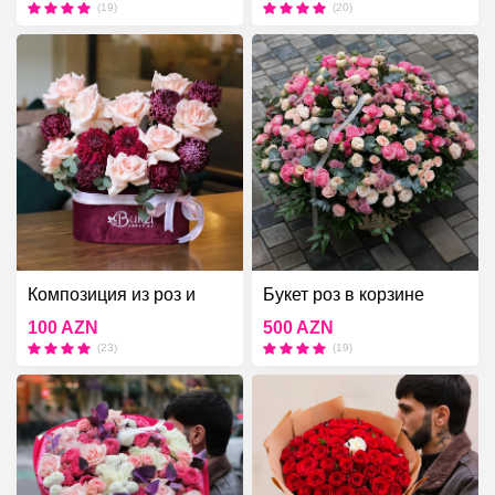
(19)
(20)
Композиция из роз и
Букет роз в корзине
хризантем
100 AZN
500 AZN
(23)
(19)