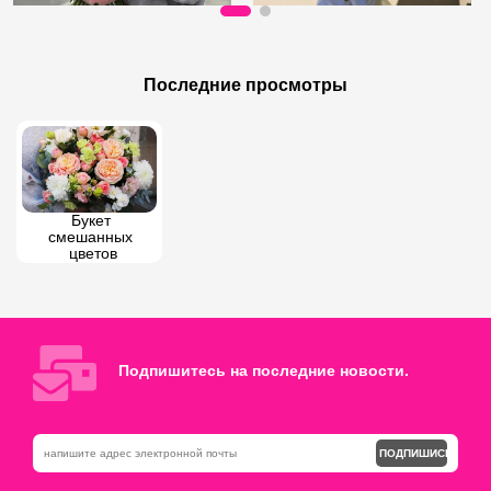
350 AZN
85 AZN
500 AZN
Простые белые и розовые цветы
Последние просмотры
101 роза | Белые розовые красные розы
Букет 
смешанных 
цветов
Подпишитесь на последние новости.
ПОДПИШИСЬ