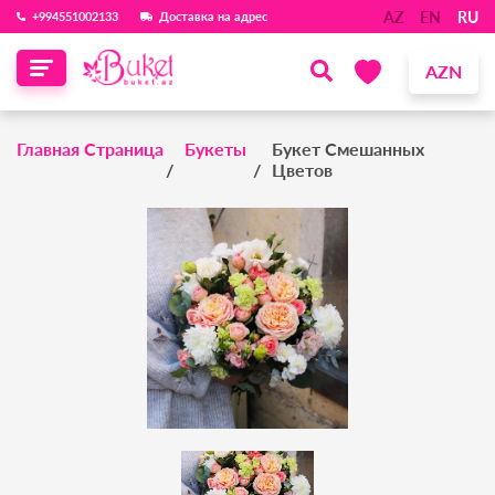
AZ
EN
RU
‪+994551002133‬
Доставка на адрес
AZN
Главная Страница
Букеты
Букет Смешанных
Цветов