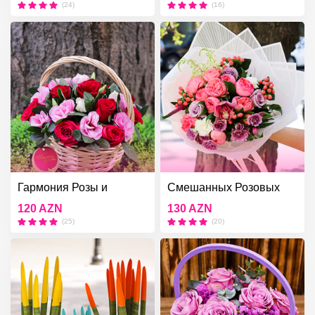
(24)
(16)
Гармония Розы и
Смешанных Розовых
Эустомы
Цветов
120 AZN
130 AZN
(25)
(20)