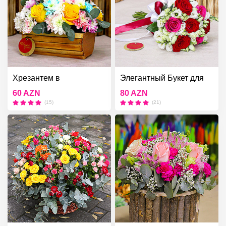
Хрезантем в
Элегантный Букет для
Деревянной Коробке
Невесты
60 AZN
80 AZN
(15)
(21)