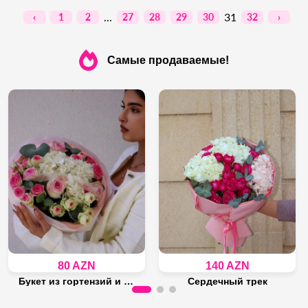
...
31
‹
1
2
27
28
29
30
32
›
Самые продаваемые!
80 AZN
140 AZN
Букет из гортензий и кустовых роз
Сердечный трек
Осталось 13 штука
Осталось 14 штука