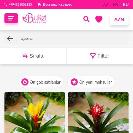
AZ
EN
RU
‪+994551002133‬
Доставка на адрес
AZN
Цветы
Sırala
Filter
Ən çox satılanlar
Ən yeni məhsullar