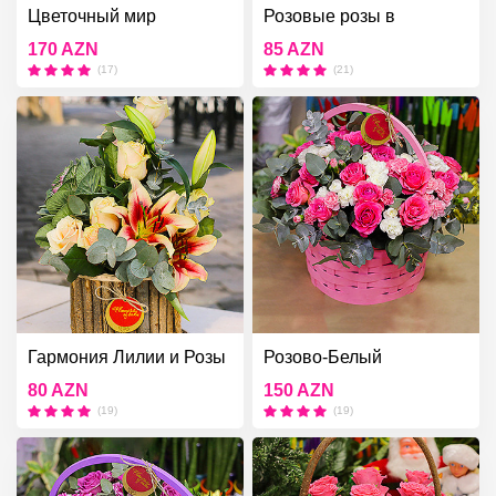
Цветочный мир
Розовые розы в
деревянной коробке
170 AZN
85 AZN
(17)
(21)
Гармония Лилии и Розы
Розово-Белый
80 AZN
150 AZN
(19)
(19)