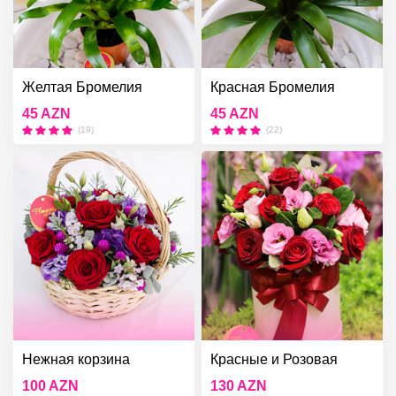
Желтая Бромелия
Красная Бромелия
45 AZN
45 AZN
(19)
(22)
Нежная корзина
Красные и Розовая
Любовь
100 AZN
130 AZN