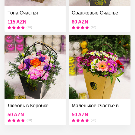
Тона Счастья
Oранжевые Счастье
115 AZN
80 AZN
(16)
(20)
Любовь в Коробке
Маленькое счастье в
коробке
50 AZN
50 AZN
(20)
(20)