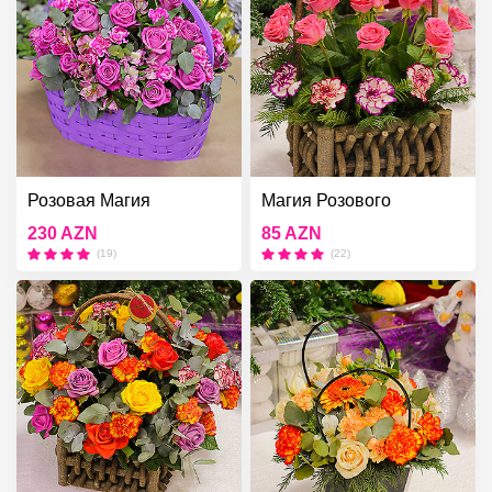
Розовая Магия
Магия Розового
230 AZN
85 AZN
(19)
(22)