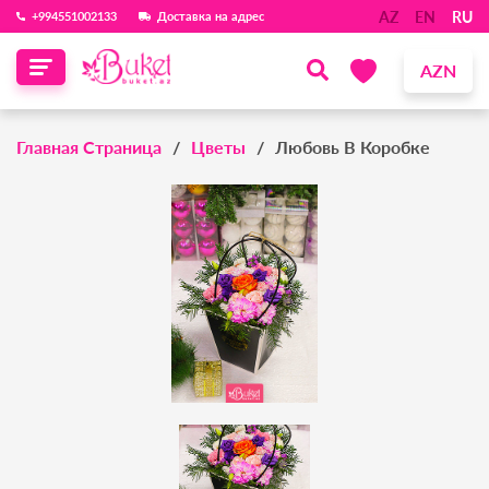
AZ
EN
RU
‪+994551002133‬
Доставка на адрес
AZN
Главная Страница
Цветы
Любовь В Коробке