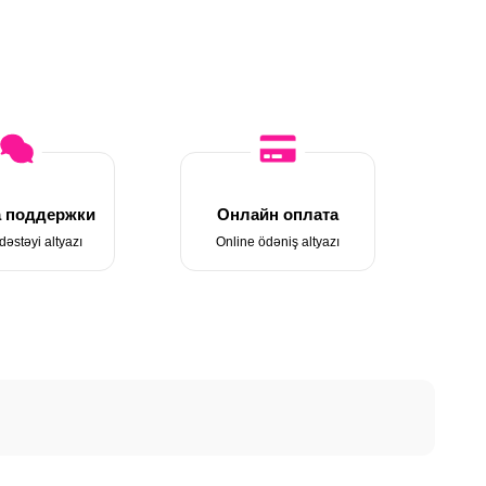
 поддержки
Онлайн оплата
dəstəyi altyazı
Online ödəniş altyazı