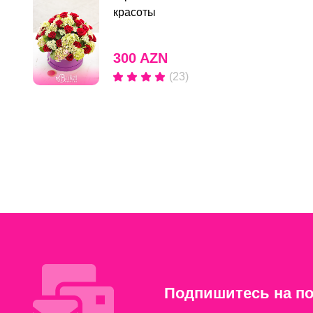
красоты
300 AZN
(23)
Подпишитесь на по