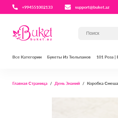
‪+994551002133‬
support@buket.az
Все Категории
Букеты Из Тюльпанов
101 Роза |
Главная Страница
День Знаний
Коробка Смеша