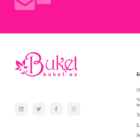
Б
О
Ч
в
Т
Б
Р