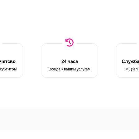
четсво
24 часа
Служба
 субтитры
Всегда к вашим услугам
Müştəri 