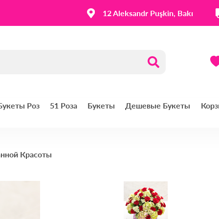
12 Aleksandr Puşkin, Bakı
 Букеты Роз
51 Роза
Букеты
Дешевые Букеты
Корз
нной Красоты