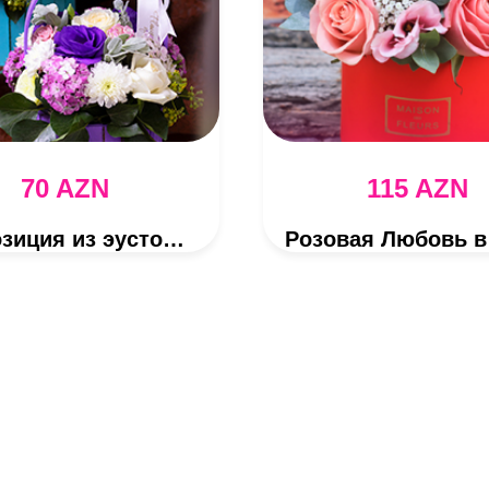
70 AZN
115 AZN
Композиция из эустомы и хризантем