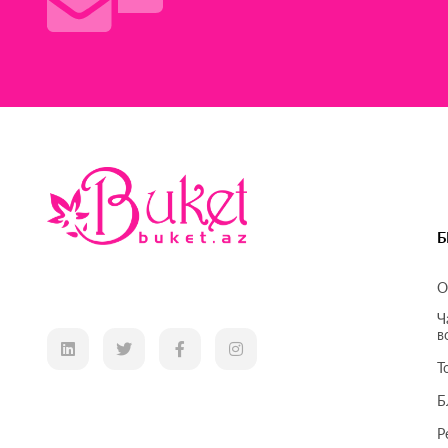
Б
О
Ч
в
Т
Б
Р