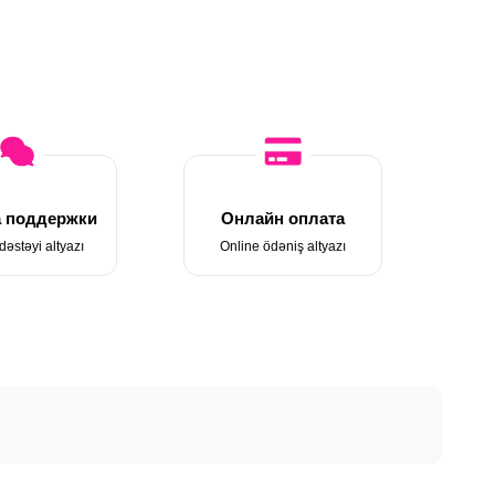
 поддержки
Онлайн оплата
dəstəyi altyazı
Online ödəniş altyazı