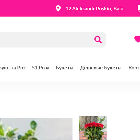
12 Aleksandr Puşkin, Bakı
 Букеты Роз
51 Роза
Букеты
Дешевые Букеты
Корз