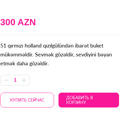
300 AZN
51 qırmızı holland qızılgülündən ibarət buket
mükəmməldir. Sevmək gözəldir, sevdiyini bəyan
etmək daha gözəldir.
ДОБАВИТЬ В
КУПИТЬ СЕЙЧАС
КОРЗИНУ