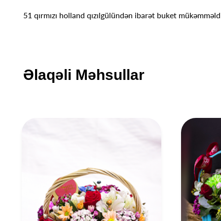
51 qırmızı holland qızılgülündən ibarət buket mükəmməldi
Əlaqəli Məhsullar