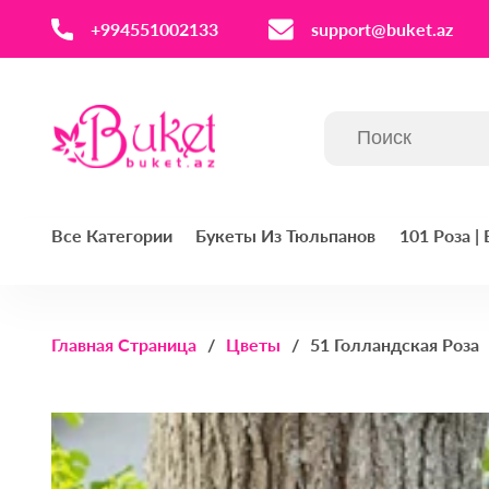
‪+994551002133‬
support@buket.az
Все Категории
Букеты Из Тюльпанов
101 Роза |
Главная Страница
Цветы
51 Голландская Роза