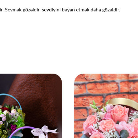
r. Sevmək gözəldir, sevdiyini bəyan etmək daha gözəldir.