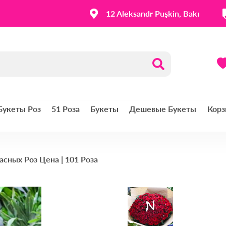
12 Aleksandr Puşkin, Bakı
 Букеты Роз
51 Роза
Букеты
Дешевые Букеты
Корз
асных Роз Цена | 101 Роза