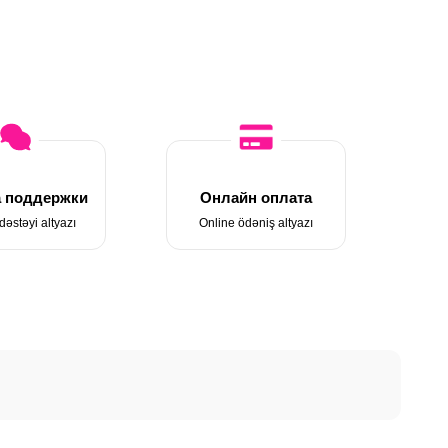
 поддержки
Онлайн оплата
dəstəyi altyazı
Online ödəniş altyazı