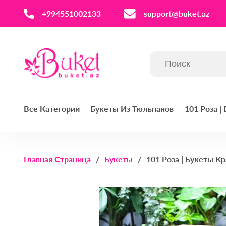
‪+994551002133‬
support@buket.az
Все Категории
Букеты Из Тюльпанов
101 Роза |
Главная Страница
Букеты
101 Роза | Букеты Кр