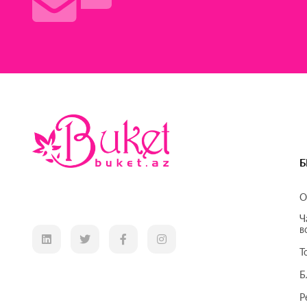
Б
О
Ч
в
Т
Б
Р