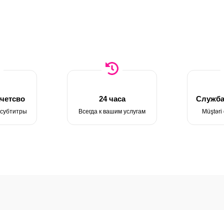
четсво
24 часа
Служба
 субтитры
Всегда к вашим услугам
Müştəri 