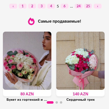
5
...
‹
1
2
3
4
6
24
25
›
Самые продаваемые!
80 AZN
140 AZN
Букет из гортензий и кустовых роз
Сердечный трек
Осталось 18 штука
Осталось 11 штука