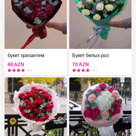
букет хризантем
Букет белых роз
60 AZN
70 AZN
(24)
(17)