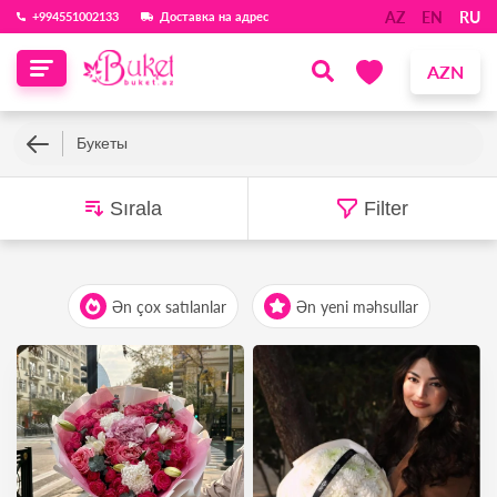
AZ
EN
RU
‪+994551002133‬
Доставка на адрес
AZN
Букеты
Sırala
Filter
Ən çox satılanlar
Ən yeni məhsullar