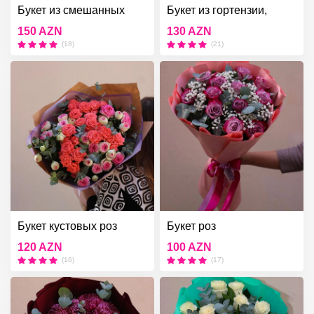
Букет из смешанных
Букет из гортензии,
цветов
кустовой розы
150 AZN
130 AZN
(18)
(21)
Букет кустовых роз
Букет роз
120 AZN
100 AZN
(16)
(17)