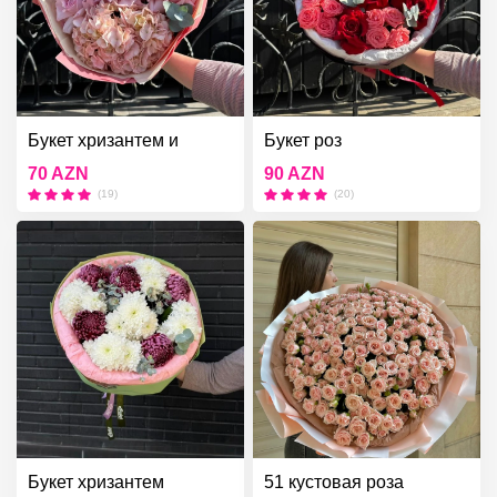
Букет хризантем и
Букет роз
гортензий
70 AZN
90 AZN
(19)
(20)
Букет хризантем
51 кустовая роза