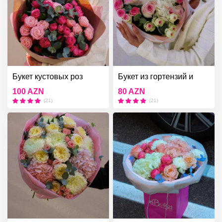
Букет кустовых роз
Букет из гортензий и
кустовых роз
100 AZN
80 AZN
(21)
(21)