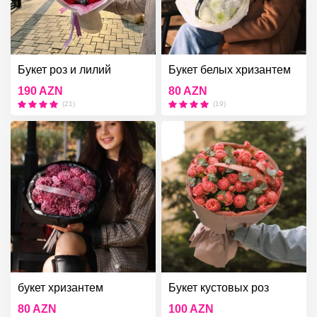
Букет роз и лилий
Букет белых хризантем
190 AZN
80 AZN
(21)
(19)
букет хризантем
Букет кустовых роз
80 AZN
100 AZN