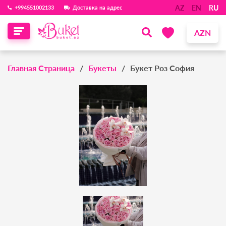
AZ
EN
RU
‪+994551002133‬
Доставка на адрес
AZN
Главная Страница
Букеты
Букет Роз София