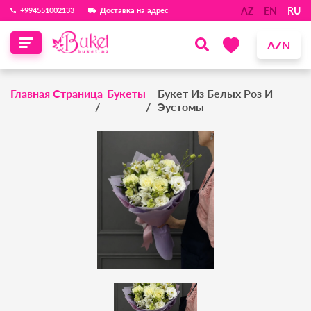
AZ
EN
RU
‪+994551002133‬
Доставка на адрес
AZN
Главная Страница
Букеты
Букет Из Белых Роз И
Эустомы