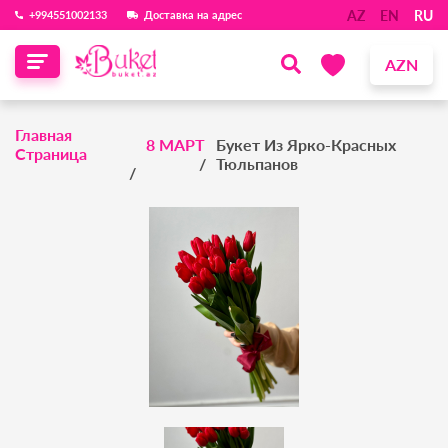
AZ
EN
RU
‪+994551002133‬
Доставка на адрес
AZN
Главная
8 МАРТ
Букет Из Ярко-Красных
Страница
Тюльпанов