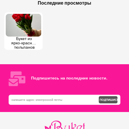
Розовая Коробочка Цветов
Бесконечное притяжение
Последние просмотры
Букет из 
ярко-красных 
тюльпанов
Подпишитесь на последние новости.
ПОДПИШИСЬ