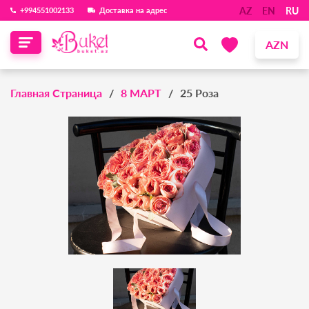
AZ
EN
RU
‪+994551002133‬
Доставка на адрес
AZN
Главная Страница
8 МАРТ
25 Роза