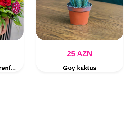
25 AZN
Qızılgül və Türk Qərənfili Kompozisiyası
Göy kaktus