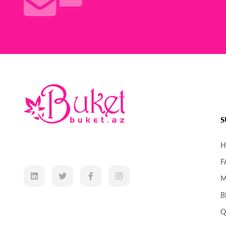
S
H
F
M
B
Q