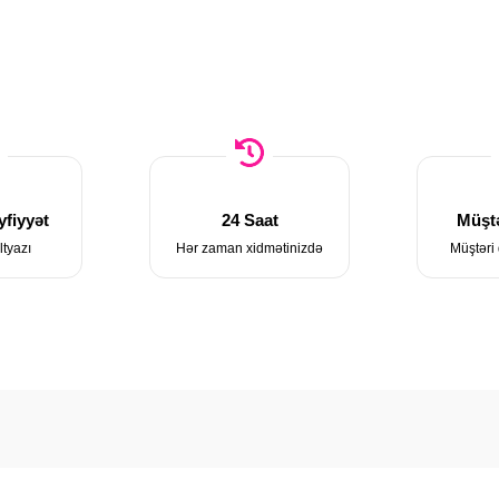
fiyyət
24 Saat
Müştə
ltyazı
Hər zaman xidmətinizdə
Müştəri 