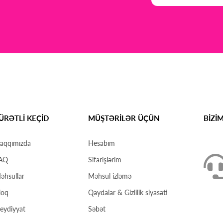
ÜRƏTLİ KEÇİD
MÜŞTƏRİLƏR ÜÇÜN
BİZİ
aqqımızda
Hesabım
AQ
Sifarişlərim
əhsullar
Məhsul izləmə
loq
Qaydalar & Gizlilik siyasəti
eydiyyat
Səbət