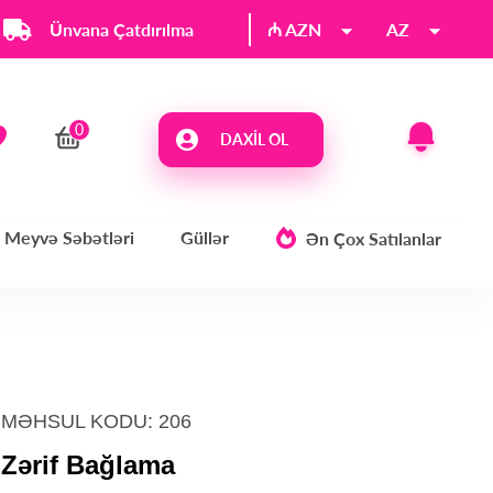
Ünvana Çatdırılma
₼ AZN
AZ
DAXIL OL
Meyvə Səbətləri
Güllər
Ən Çox Satılanlar
MƏHSUL KODU: 206
Zərif Bağlama