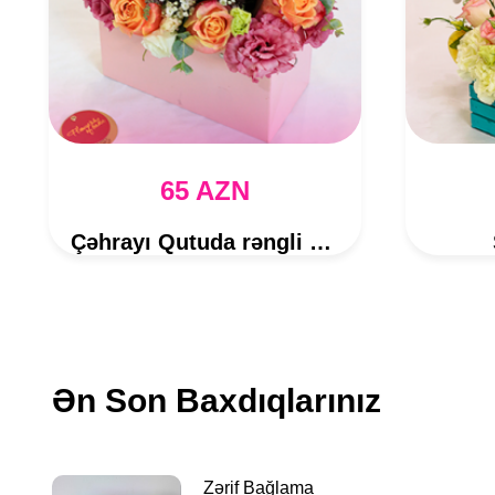
65 AZN
Çəhrayı Qutuda rəngli qızılgüllər
Ən Son Baxdıqlarınız
Zərif Bağlama