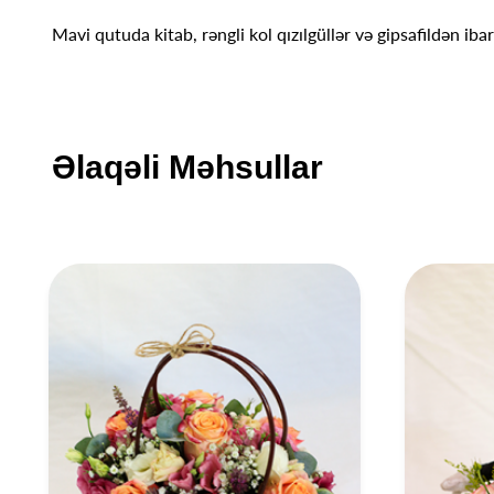
Mavi qutuda kitab, rəngli kol qızılgüllər və gipsafildən ib
Əlaqəli Məhsullar