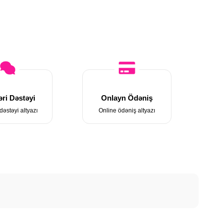
ri Dəstəyi
Onlayn Ödəniş
dəstəyi altyazı
Online ödəniş altyazı