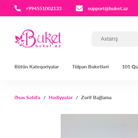
‪+994551002133‬
support@buket.az
Bütün Kateqoriyalar
Tülpan Buketləri
101 Qız
Əsas Səhifə
Hədiyyələr
Zərif Bağlama