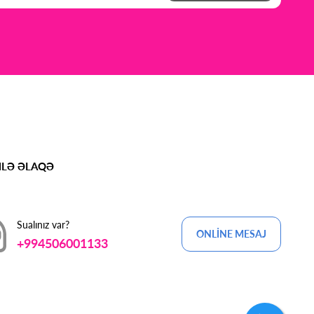
MLƏ ƏLAQƏ
Sualınız var?
ONLİNE MESAJ
+994506001133