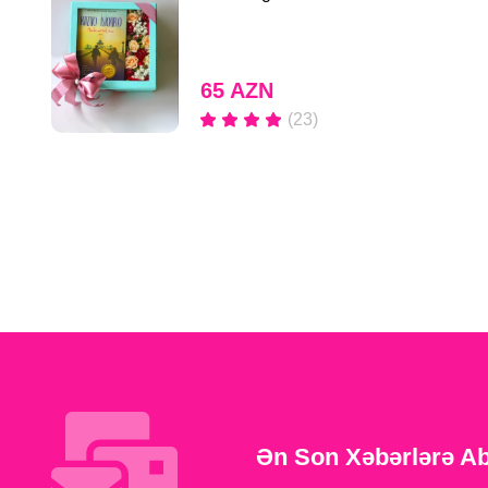
65 AZN
(23)
Ən Son Xəbərlərə A