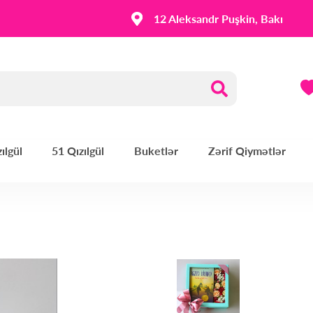
12 Aleksandr Puşkin, Bakı
ılgül
51 Qızılgül
Buketlər
Zərif Qiymətlər