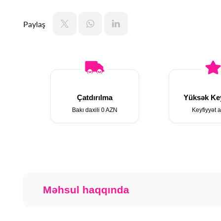
Paylaş
Çatdırılma
Yüksək Key
Bakı daxili 0 AZN
Keyfiyyət a
Məhsul haqqında