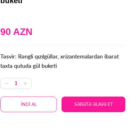
buketi
90 AZN
Təsvir: Rəngli qızılgüllər, xrizantemalardan ibarət
taxta qutuda gül buketi
İNDİ AL
SƏBƏTƏ ƏLAVƏ ET