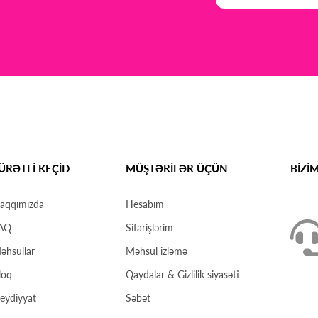
ÜRƏTLİ KEÇİD
MÜŞTƏRİLƏR ÜÇÜN
BİZİ
aqqımızda
Hesabım
AQ
Sifarişlərim
əhsullar
Məhsul izləmə
loq
Qaydalar & Gizlilik siyasəti
eydiyyat
Səbət