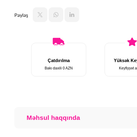
Paylaş
Çatdırılma
Yüksək Key
Bakı daxili 0 AZN
Keyfiyyət a
Məhsul haqqında