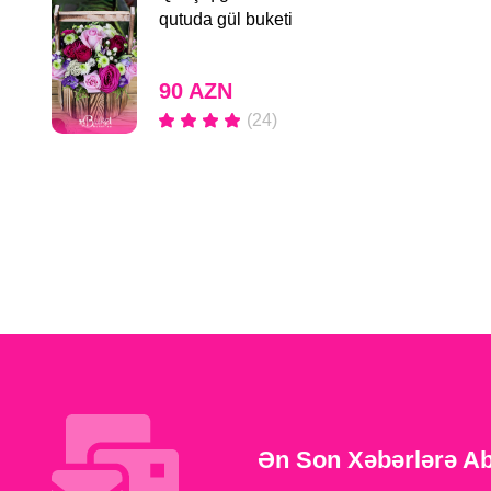
qutuda gül buketi
90 AZN
(24)
Ən Son Xəbərlərə A