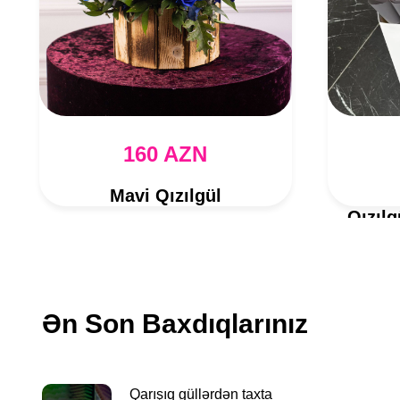
160 AZN
Mavi Qızılgül
Qızılg
Ən Son Baxdıqlarınız
Qarışıq güllərdən taxta