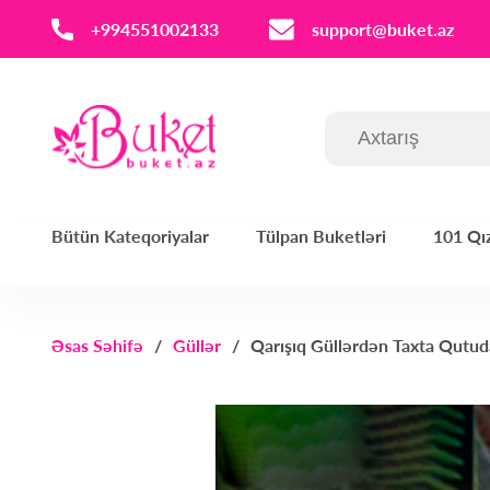
‪+994551002133‬
support@buket.az
Bütün Kateqoriyalar
Tülpan Buketləri
101 Qız
Əsas Səhifə
Güllər
Qarışıq Güllərdən Taxta Qutud