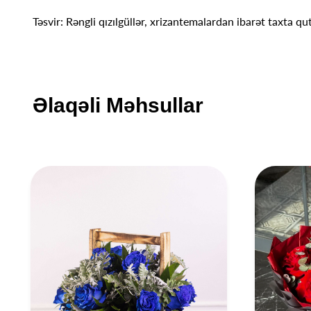
Təsvir: Rəngli qızılgüllər, xrizantemalardan ibarət taxta q
Əlaqəli Məhsullar