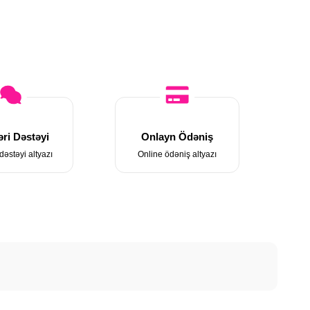
ri Dəstəyi
Onlayn Ödəniş
dəstəyi altyazı
Online ödəniş altyazı