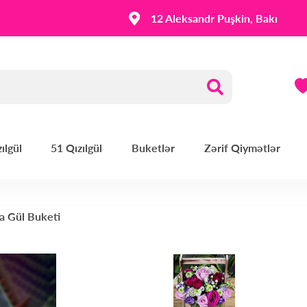
12 Aleksandr Puşkin, Bakı
ılgül
51 Qızılgül
Buketlər
Zərif Qiymətlər
a Gül Buketi