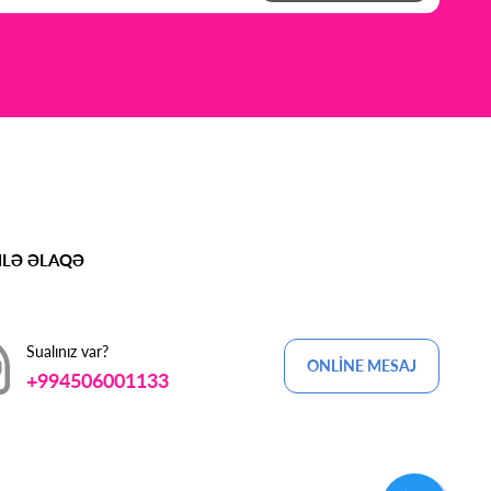
MLƏ ƏLAQƏ
Sualınız var?
ONLİNE MESAJ
+994506001133