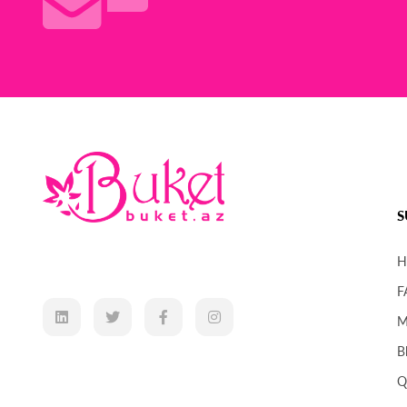
S
H
F
M
B
Q