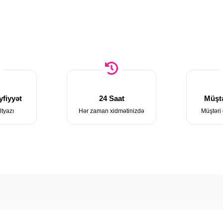
fiyyət
24 Saat
Müştə
ltyazı
Hər zaman xidmətinizdə
Müştəri 