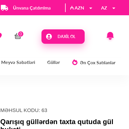
Ünvana Çatdırılma
₼ AZN
AZ
DAXIL OL
Meyvə Səbətləri
Güllər
Ən Çox Satılanlar
MƏHSUL KODU: 63
Qarışıq güllərdən taxta qutuda gül