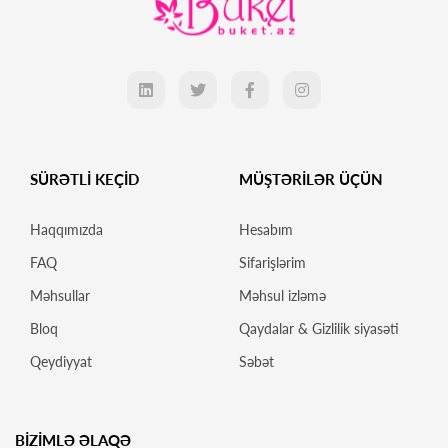
SÜRƏTLİ KEÇİD
MÜŞTƏRİLƏR ÜÇÜN
Haqqımızda
Hesabım
FAQ
Sifarişlərim
Məhsullar
Məhsul izləmə
Bloq
Qaydalar & Gizlilik siyasəti
Qeydiyyat
Səbət
BİZİMLƏ ƏLAQƏ