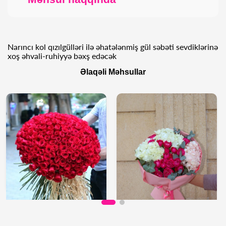
Narıncı kol qızılgülləri ilə əhatələnmiş gül səbəti sevdiklərinə
xoş əhvali-ruhiyyə bəxş edəcək
Əlaqəli Məhsullar
1,000 AZN
140 AZN