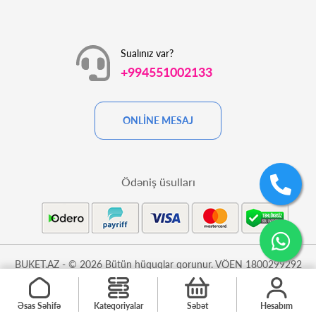
Sualınız var?
+994551002133
ONLİNE MESAJ
Ödəniş üsulları
BUKET.AZ - © 2026 Bütün hüquqlar qorunur. VÖEN 1800299292
Əsas Səhifə
Kateqoriyalar
Səbət
Hesabım