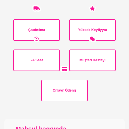
Çatdırılma
Yüksək Keyfiyyət
24 Saat
Müştəri Dəstəyi
Onlayn Ödəniş
Məhsul haqqında