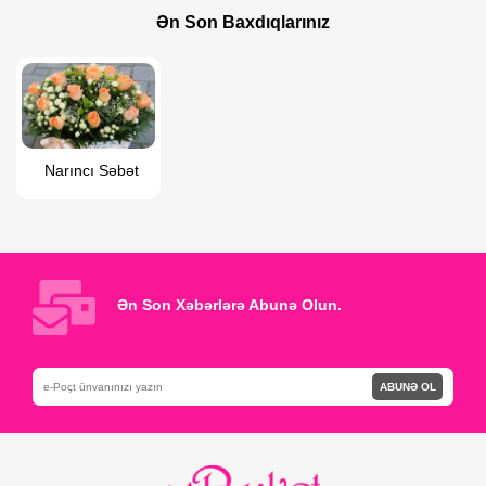
201 Holland Qızılgülü
Qəlb İzi
Ən Son Baxdıqlarınız
Narıncı Səbət
Ən Son Xəbərlərə Abunə Olun.
ABUNƏ OL