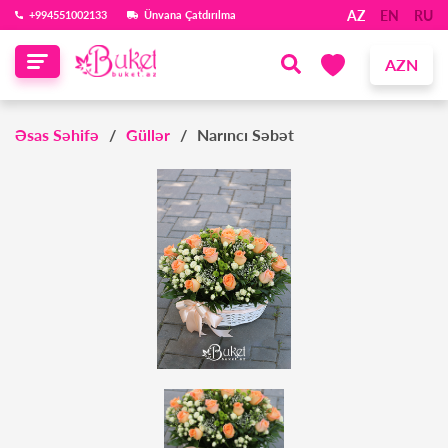
AZ
EN
RU
‪+994551002133‬
Ünvana Çatdırılma
AZN
Əsas Səhifə
Güllər
Narıncı Səbət