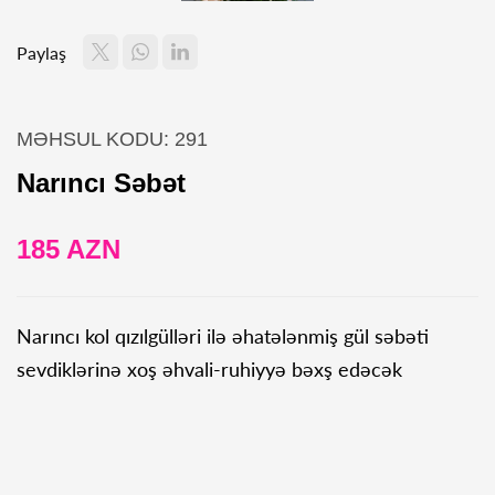
Paylaş
MƏHSUL KODU: 291
Narıncı Səbət
185 AZN
Narıncı kol qızılgülləri ilə əhatələnmiş gül səbəti
sevdiklərinə xoş əhvali-ruhiyyə bəxş edəcək