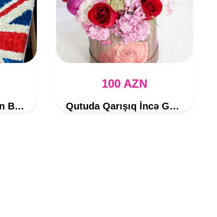
100 AZN
İngiltərə-Azərbaycan Bayrağı Tədbir Dekoru
Qutuda Qarışıq İncə Güllər