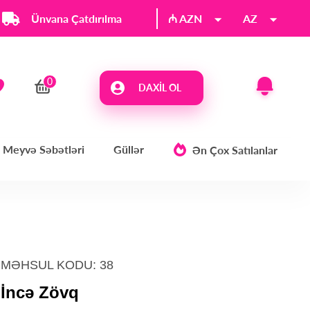
Ünvana Çatdırılma
₼ AZN
AZ
DAXIL OL
Meyvə Səbətləri
Güllər
Ən Çox Satılanlar
MƏHSUL KODU: 38
İncə Zövq