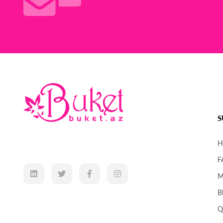
S
H
F
M
B
Q