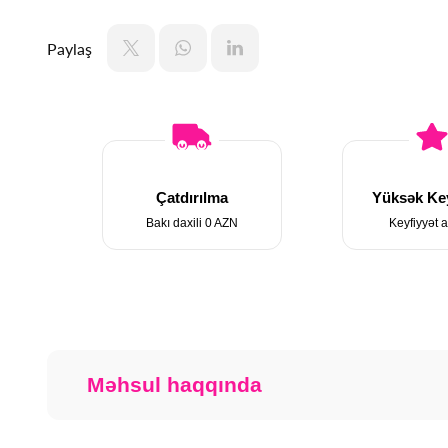
Paylaş
Çatdırılma
Yüksək Key
Bakı daxili 0 AZN
Keyfiyyət a
Məhsul haqqında