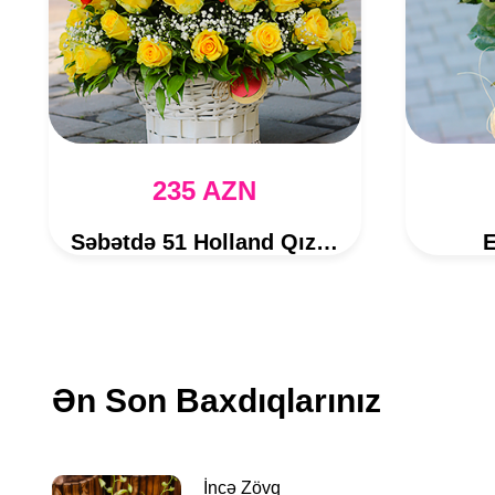
235 AZN
Səbətdə 51 Holland Qızılgülü
E
Ən Son Baxdıqlarınız
İncə Zövq