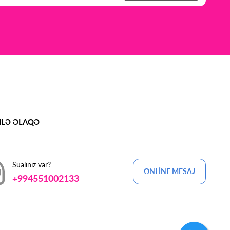
MLƏ ƏLAQƏ
Sualınız var?
ONLİNE MESAJ
+994551002133