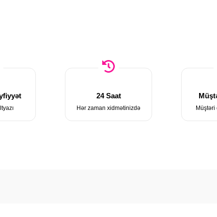
fiyyət
24 Saat
Müştə
ltyazı
Hər zaman xidmətinizdə
Müştəri 