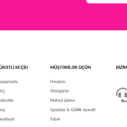
ÜRƏTLİ KEÇİD
MÜŞTƏRİLƏR ÜÇÜN
BİZİ
aqqımızda
Hesabım
AQ
Sifarişlərim
əhsullar
Məhsul izləmə
loq
Qaydalar & Gizlilik siyasəti
eydiyyat
Səbət