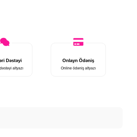
ri Dəstəyi
Onlayn Ödəniş
dəstəyi altyazı
Online ödəniş altyazı