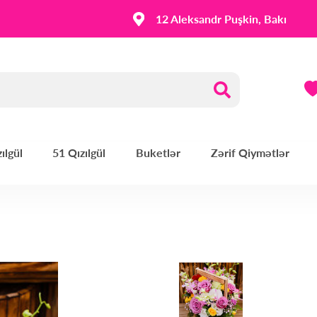
12 Aleksandr Puşkin, Bakı
ılgül
51 Qızılgül
Buketlər
Zərif Qiymətlər