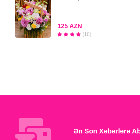
125 AZN
(18)
Ən Son Xəbərlərə A