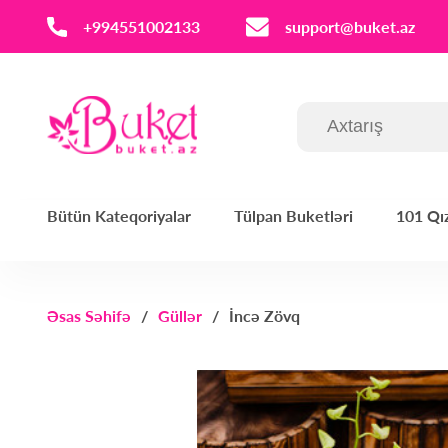
‪+994551002133‬
support@buket.az
Bütün Kateqoriyalar
Tülpan Buketləri
101 Qız
Əsas Səhifə
Güllər
İncə Zövq