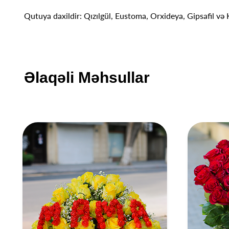
Qutuya daxildir: Qızılgül, Eustoma, Orxideya, Gipsafil və Ko
Əlaqəli Məhsullar