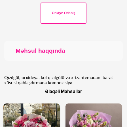
Onlayn Ödəniş
Məhsul haqqında
Qızılgül, orxideya, kol qızılgülü və xrizantemadan ibarət
xüsusi qablaşdırmada kompozisiya
Əlaqəli Məhsullar