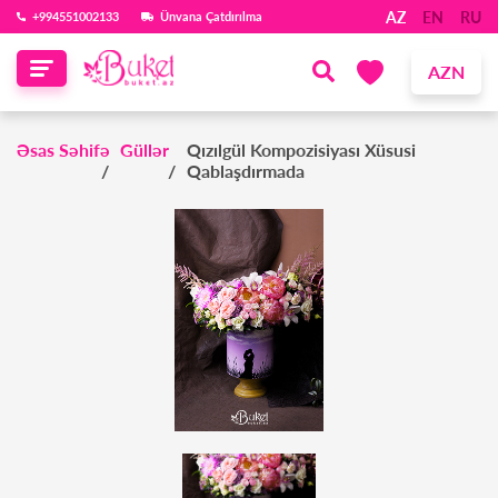
AZ
EN
RU
‪+994551002133‬
Ünvana Çatdırılma
AZN
Əsas Səhifə
Güllər
Qızılgül Kompozisiyası Xüsusi
Qablaşdırmada