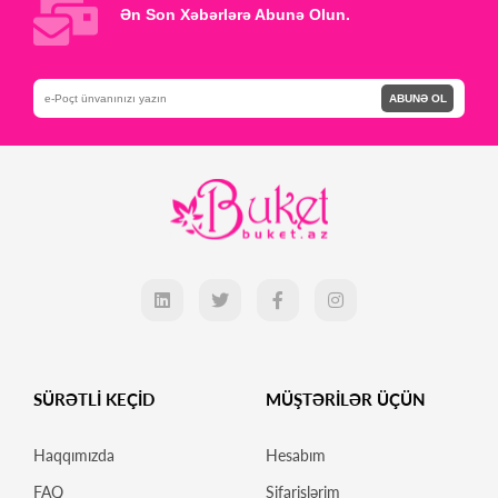
Ən Son Xəbərlərə Abunə Olun.
ABUNƏ OL
SÜRƏTLİ KEÇİD
MÜŞTƏRİLƏR ÜÇÜN
Haqqımızda
Hesabım
FAQ
Sifarişlərim