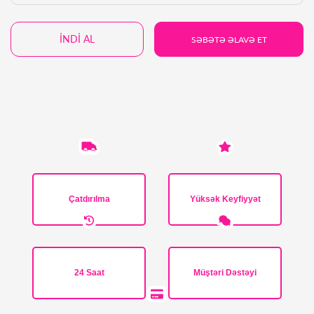
İNDİ AL
SƏBƏTƏ ƏLAVƏ ET
Çatdırılma
Yüksək Keyfiyyət
24 Saat
Müştəri Dəstəyi