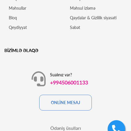
Məhsullar
Məhsul izləmə
Bloq
Qaydalar & Gizlilik siyasəti
Qeydiyyat
Səbət
BİZİMLƏ ƏLAQƏ
Sualınız var?
+994506001133
ONLİNE MESAJ
Ödəniş üsulları