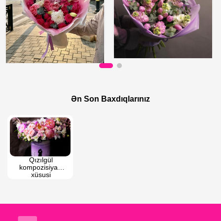
190 AZN
130 AZN
Qızılgül və liliya buketi
Tülpan və levkoy buketi
Ən Son Baxdıqlarınız
Qızılgül 
kompozisiyası 
xüsusi 
qablaşdırmada