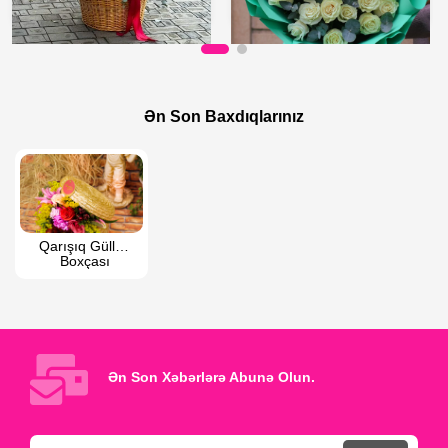
800 AZN
200 AZN
1,000 AZN
Zamansız Zəriflik
Ən Son Baxdıqlarınız
101 qızılgül səbətdə
Qarışıq Güllər 
Boxçası
Ən Son Xəbərlərə Abunə Olun.