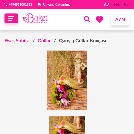
AZ
EN
RU
‪+994551002133‬
Ünvana Çatdırılma
AZN
Əsas Səhifə
Güllər
Qarışıq Güllər Boxçası