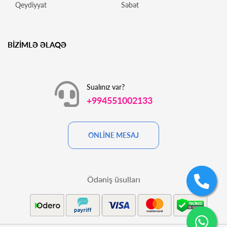
Qeydiyyat
Səbət
BİZİMLƏ ƏLAQƏ
Sualınız var?
+994551002133
ONLİNE MESAJ
Ödəniş üsulları