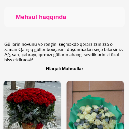
Məhsul haqqında
Güllərin növünü və rəngini seçməkdə qərarsızsınızsa o
zaman Qarışıq güllər boxçasını düşünmədən seçə bilərsiniz.
Ağ, sarı, çəhrayı, qırmızı güllərin ahəngi sevdiklərinizi özəl
hiss etdirəcək!
Əlaqəli Məhsullar