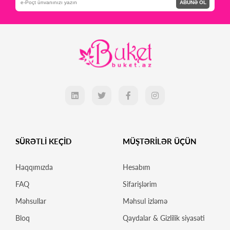
ABUNƏ OL
SÜRƏTLİ KEÇİD
MÜŞTƏRİLƏR ÜÇÜN
Haqqımızda
Hesabım
FAQ
Sifarişlərim
Məhsullar
Məhsul izləmə
Bloq
Qaydalar & Gizlilik siyasəti