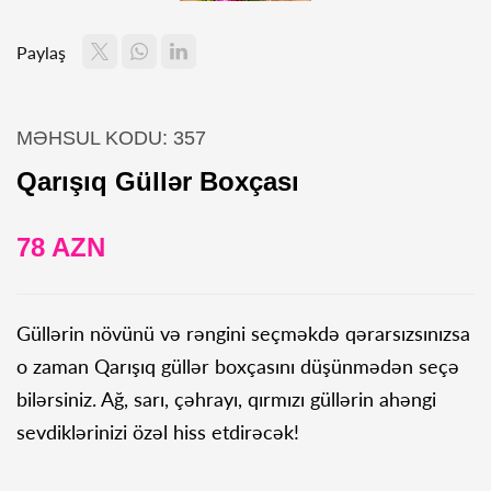
Paylaş
MƏHSUL KODU: 357
Qarışıq Güllər Boxçası
78 AZN
Güllərin növünü və rəngini seçməkdə qərarsızsınızsa
o zaman Qarışıq güllər boxçasını düşünmədən seçə
bilərsiniz. Ağ, sarı, çəhrayı, qırmızı güllərin ahəngi
sevdiklərinizi özəl hiss etdirəcək!