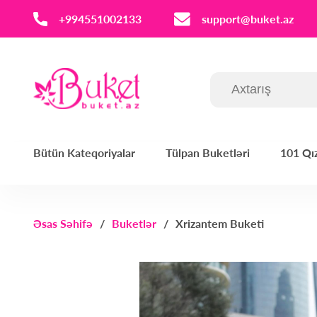
‪+994551002133‬
support@buket.az
Bütün Kateqoriyalar
Tülpan Buketləri
101 Qız
Əsas Səhifə
Buketlər
Xrizantem Buketi