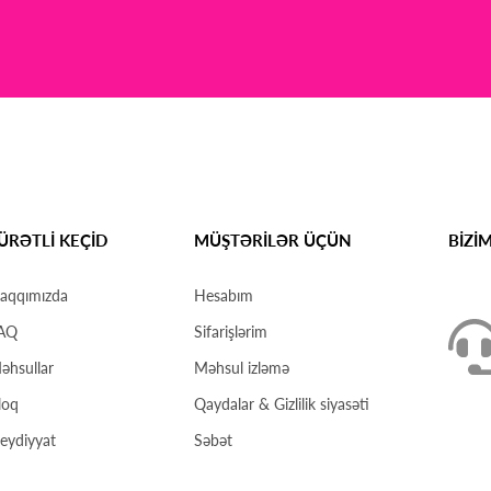
ÜRƏTLİ KEÇİD
MÜŞTƏRİLƏR ÜÇÜN
BİZİ
aqqımızda
Hesabım
AQ
Sifarişlərim
əhsullar
Məhsul izləmə
loq
Qaydalar & Gizlilik siyasəti
eydiyyat
Səbət