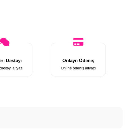
ri Dəstəyi
Onlayn Ödəniş
dəstəyi altyazı
Online ödəniş altyazı