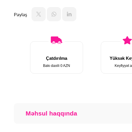
Paylaş
Çatdırılma
Yüksək Key
Bakı daxili 0 AZN
Keyfiyyət a
Məhsul haqqında