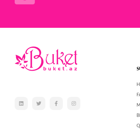
S
H
F
M
B
Q