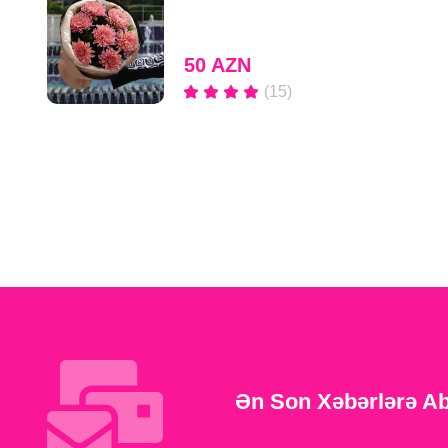
50 AZN
(15)
Ən Son Xəbərlərə A