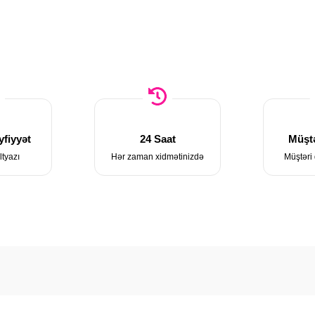
fiyyət
24 Saat
Müştə
ltyazı
Hər zaman xidmətinizdə
Müştəri 