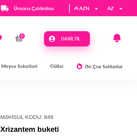
Ünvana Çatdırılma
₼ AZN
AZ
DAXIL OL
Meyvə Səbətləri
Güllər
Ən Çox Satılanlar
MƏHSUL KODU: 849
Xrizantem buketi