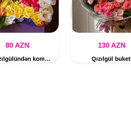
80 AZN
130 AZN
Kol qızılgülündən kompozisiya
Qızılgül buket