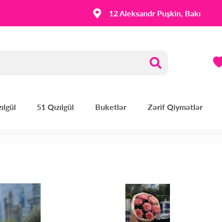
12 Aleksandr Puşkin, Bakı
ılgül
51 Qızılgül
Buketlər
Zərif Qiymətlər