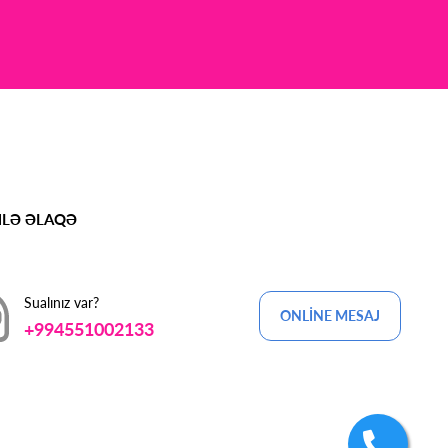
MLƏ ƏLAQƏ
Sualınız var?
ONLİNE MESAJ
+994551002133