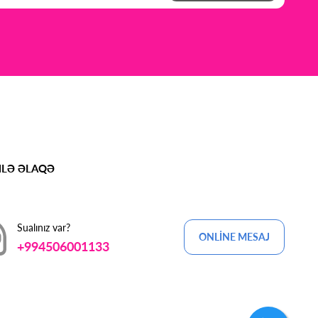
MLƏ ƏLAQƏ
Sualınız var?
ONLİNE MESAJ
+994506001133