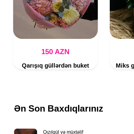
150 AZN
Qarışıq güllərdən buket
Ən Son Baxdıqlarınız
Qızılgül və müxtəlif