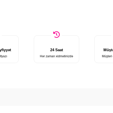
fiyyət
24 Saat
Müştə
ltyazı
Hər zaman xidmətinizdə
Müştəri 