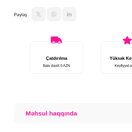
Paylaş
Çatdırılma
Yüksək Key
Bakı daxili 0 AZN
Keyfiyyət a
Məhsul haqqında