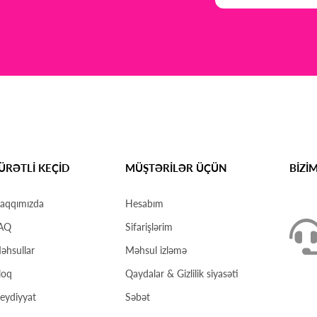
ÜRƏTLİ KEÇİD
MÜŞTƏRİLƏR ÜÇÜN
BİZİ
aqqımızda
Hesabım
AQ
Sifarişlərim
əhsullar
Məhsul izləmə
loq
Qaydalar & Gizlilik siyasəti
eydiyyat
Səbət