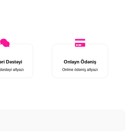
ri Dəstəyi
Onlayn Ödəniş
dəstəyi altyazı
Online ödəniş altyazı