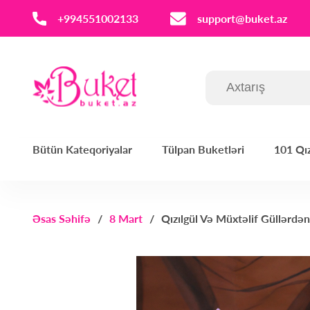
‪+994551002133‬
support@buket.az
Bütün Kateqoriyalar
Tülpan Buketləri
101 Qız
Əsas Səhifə
8 Mart
Qızılgül Və Müxtəlif Güllərdə