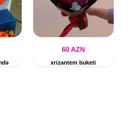
60 AZN
ndə
xrizantem buketi