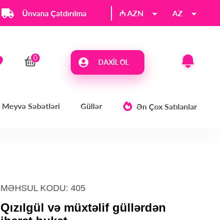
Ünvana Çatdırılma
₼ AZN
AZ
DAXIL OL
Meyvə Səbətləri
Güllər
Ən Çox Satılanlar
MƏHSUL KODU: 405
Qızılgül və müxtəlif güllərdən