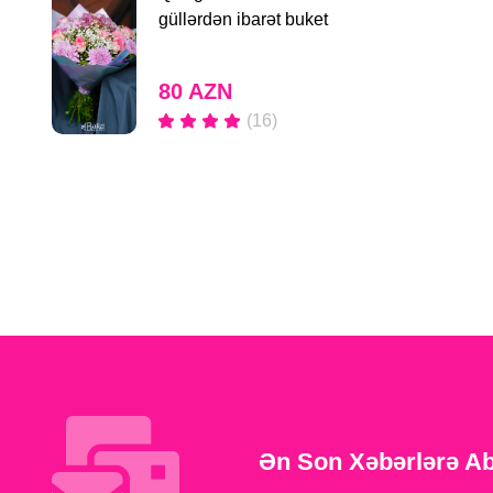
güllərdən ibarət buket
80 AZN
(16)
Ən Son Xəbərlərə A