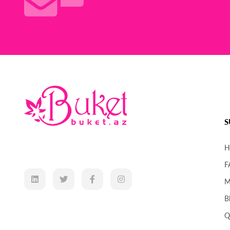
S
H
F
M
B
Q