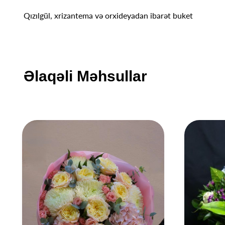
Qızılgül, xrizantema və orxideyadan ibarət buket
Əlaqəli Məhsullar