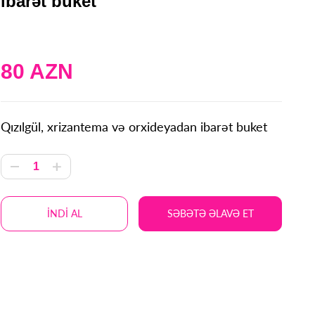
ibarət buket
80 AZN
Qızılgül, xrizantema və orxideyadan ibarət buket
İNDİ AL
SƏBƏTƏ ƏLAVƏ ET