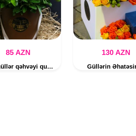
85 AZN
130 AZN
Miks güllər qəhvəyi qutuda
Güllərin Əhatəsi