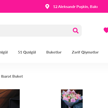
12 Aleksandr Puşkin, Bakı
ılgül
51 Qızılgül
Buketlər
Zərif Qiymətlər
n Ibarət Buket