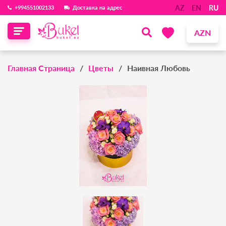
AZ
EN
RU
‪+994551002133‬
Доставка на адрес
AZN
Главная Страница
Цветы
Наивная Любовь