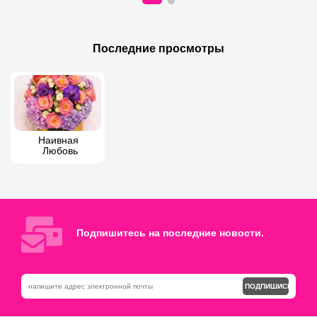
200 AZN
130 AZN
300 AZN
Роскошная корзина с фруктами
Последние просмотры
Букет желтых тюльпанов
Наивная 
Любовь
Подпишитесь на последние новости.
ПОДПИШИСЬ