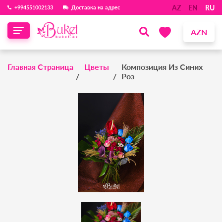
AZ
EN
RU
‪+994551002133‬
Доставка на адрес
AZN
Главная Страница
Цветы
Композиция Из Синих
Роз